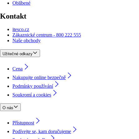
Oblíbené
Kontakt
itesco.cz
Zákaznické centrum - 800 222 555
Naše obchody
Užitečné odkazy
Cena
Nakupujte online bezpečně
Podmínky používání
Soukromí a cookies
O nás
Přístupnost
Podívejte se, kam doručujeme