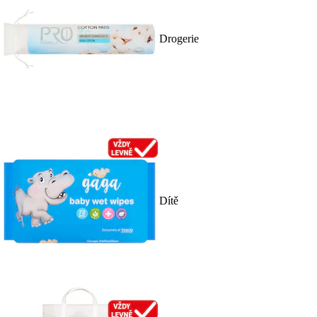
Drogerie
Dítě