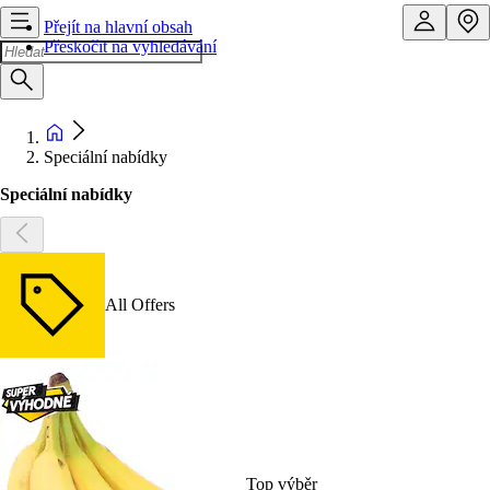
Přejít na hlavní obsah
Přeskočit na vyhledávání
Speciální nabídky
Speciální nabídky
All Offers
Top výběr