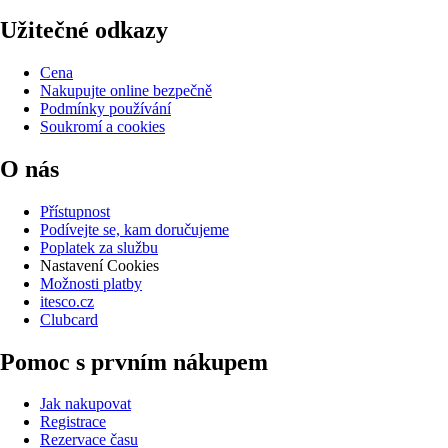
Užitečné odkazy
Cena
Nakupujte online bezpečně
Podmínky používání
Soukromí a cookies
O nás
Přístupnost
Podívejte se, kam doručujeme
Poplatek za službu
Nastavení Cookies
Možnosti platby
itesco.cz
Clubcard
Pomoc s prvním nákupem
Jak nakupovat
Registrace
Rezervace času