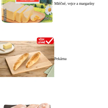
Mléčné, vejce a margaríny
Pekárna