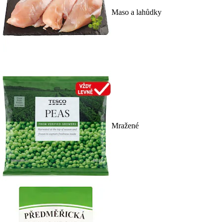
Maso a lahůdky
Mražené