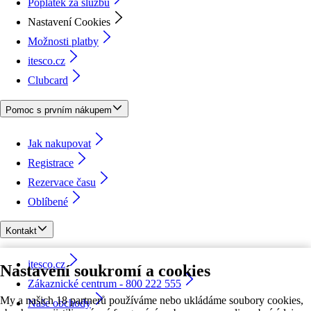
Poplatek za službu
Nastavení Cookies
Možnosti platby
itesco.cz
Clubcard
Pomoc s prvním nákupem
Jak nakupovat
Registrace
Rezervace času
Oblíbené
Kontakt
itesco.cz
Nastavení soukromí a cookies
Zákaznické centrum - 800 222 555
My a našich 18 partnerů používáme nebo ukládáme soubory cookies,
Naše obchody