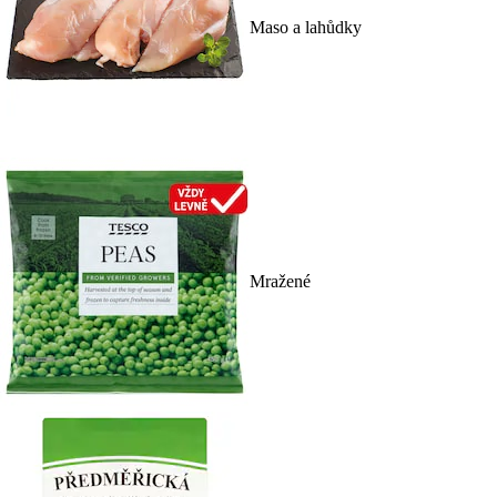
Maso a lahůdky
Mražené