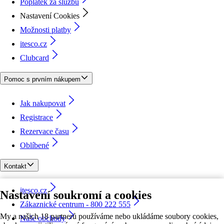
Poplatek za službu
Nastavení Cookies
Možnosti platby
itesco.cz
Clubcard
Pomoc s prvním nákupem
Jak nakupovat
Registrace
Rezervace času
Oblíbené
Kontakt
itesco.cz
Nastavení soukromí a cookies
Zákaznické centrum - 800 222 555
My a našich 18 partnerů používáme nebo ukládáme soubory cookies,
Naše obchody