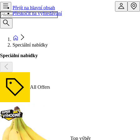
Přejít na hlavní obsah
Přeskočit na vyhledávání
Speciální nabídky
Speciální nabídky
All Offers
Top výběr