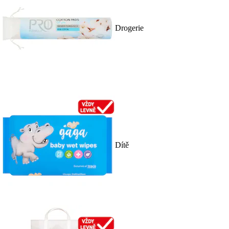
Drogerie
Dítě