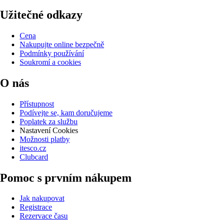
Užitečné odkazy
Cena
Nakupujte online bezpečně
Podmínky používání
Soukromí a cookies
O nás
Přístupnost
Podívejte se, kam doručujeme
Poplatek za službu
Nastavení Cookies
Možnosti platby
itesco.cz
Clubcard
Pomoc s prvním nákupem
Jak nakupovat
Registrace
Rezervace času