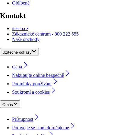
Oblíbené
Kontakt
itesco.cz
Zákaznické centrum - 800 222 555
Naše obchody
Užitečné odkazy
Cena
Nakupujte online bezpečně
Podmínky používání
Soukromí a cookies
O nás
Přístupnost
Podívejte se, kam doručujeme