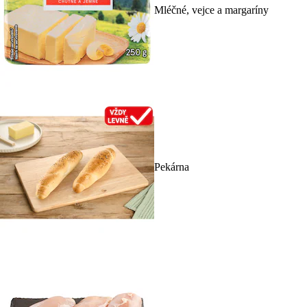
Mléčné, vejce a margaríny
Pekárna