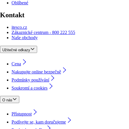
Oblíbené
Kontakt
itesco.cz
Zákaznické centrum - 800 222 555
Naše obchody
Užitečné odkazy
Cena
Nakupujte online bezpečně
Podmínky používání
Soukromí a cookies
O nás
Přístupnost
Podívejte se, kam doručujeme