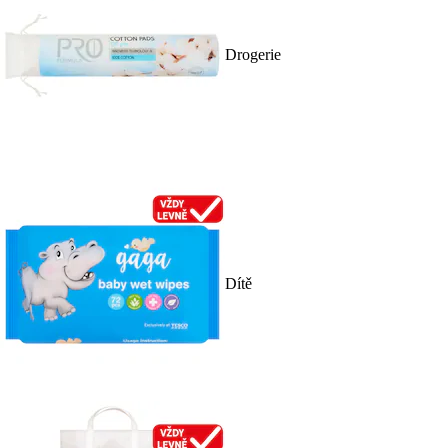
Drogerie
Dítě