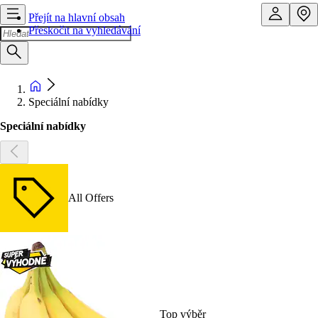
Přejít na hlavní obsah
Přeskočit na vyhledávání
Speciální nabídky
Speciální nabídky
All Offers
Top výběr