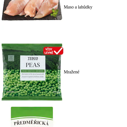
Maso a lahůdky
Mražené