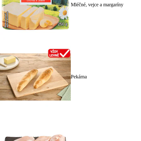
Mléčné, vejce a margaríny
Pekárna