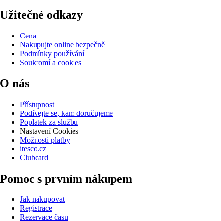
Užitečné odkazy
Cena
Nakupujte online bezpečně
Podmínky používání
Soukromí a cookies
O nás
Přístupnost
Podívejte se, kam doručujeme
Poplatek za službu
Nastavení Cookies
Možnosti platby
itesco.cz
Clubcard
Pomoc s prvním nákupem
Jak nakupovat
Registrace
Rezervace času