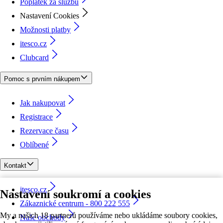
Poplatek za službu
Nastavení Cookies
Možnosti platby
itesco.cz
Clubcard
Pomoc s prvním nákupem
Jak nakupovat
Registrace
Rezervace času
Oblíbené
Kontakt
itesco.cz
Nastavení soukromí a cookies
Zákaznické centrum - 800 222 555
My a našich 18 partnerů používáme nebo ukládáme soubory cookies,
Naše obchody