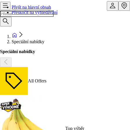
Přejít na hlavní obsah
Přeskočit na vyhledávání
Speciální nabídky
Speciální nabídky
All Offers
Top výběr