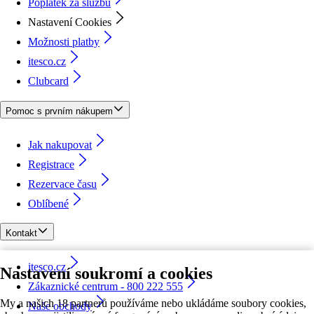
Poplatek za službu
Nastavení Cookies
Možnosti platby
itesco.cz
Clubcard
Pomoc s prvním nákupem
Jak nakupovat
Registrace
Rezervace času
Oblíbené
Kontakt
itesco.cz
Nastavení soukromí a cookies
Zákaznické centrum - 800 222 555
My a našich 18 partnerů používáme nebo ukládáme soubory cookies,
Naše obchody