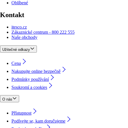
Oblíbené
Kontakt
itesco.cz
Zákaznické centrum - 800 222 555
Naše obchody
Užitečné odkazy
Cena
Nakupujte online bezpečně
Podmínky používání
Soukromí a cookies
O nás
Přístupnost
Podívejte se, kam doručujeme