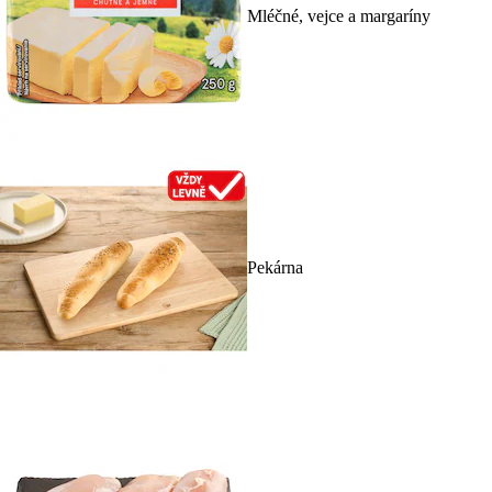
Mléčné, vejce a margaríny
Pekárna