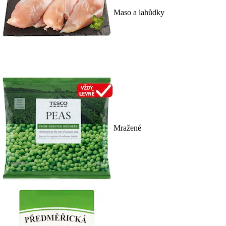
Maso a lahůdky
Mražené