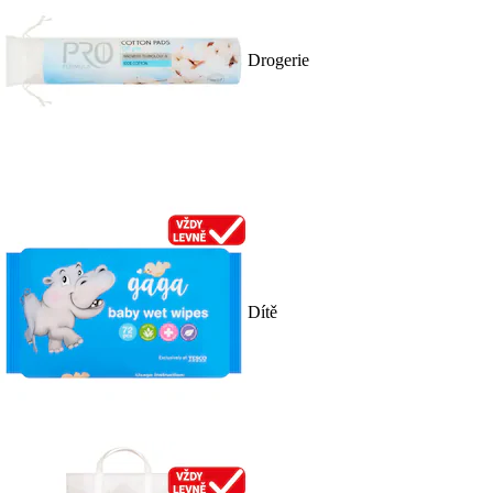
Drogerie
Dítě