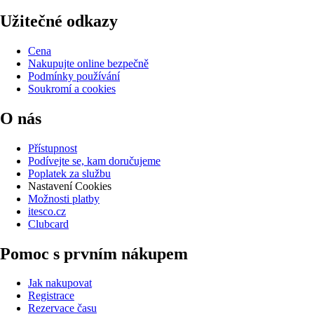
Užitečné odkazy
Cena
Nakupujte online bezpečně
Podmínky používání
Soukromí a cookies
O nás
Přístupnost
Podívejte se, kam doručujeme
Poplatek za službu
Nastavení Cookies
Možnosti platby
itesco.cz
Clubcard
Pomoc s prvním nákupem
Jak nakupovat
Registrace
Rezervace času