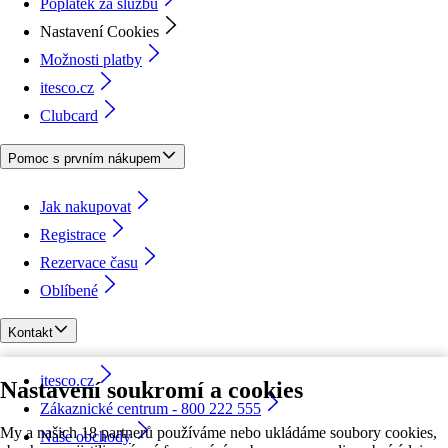
Poplatek za službu
Nastavení Cookies
Možnosti platby
itesco.cz
Clubcard
Pomoc s prvním nákupem
Jak nakupovat
Registrace
Rezervace času
Oblíbené
Kontakt
itesco.cz
Nastavení soukromí a cookies
Zákaznické centrum - 800 222 555
My a našich 18 partnerů používáme nebo ukládáme soubory cookies,
Naše obchody