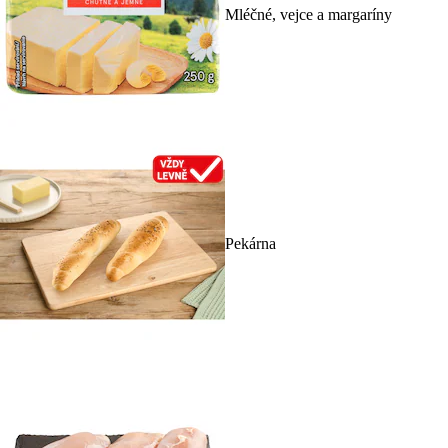
Mléčné, vejce a margaríny
Pekárna