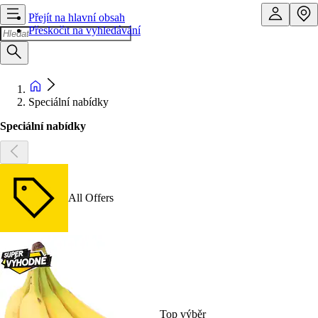
Přejít na hlavní obsah
Přeskočit na vyhledávání
Speciální nabídky
Speciální nabídky
All Offers
Top výběr