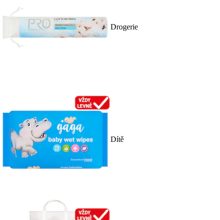
Drogerie
Dítě