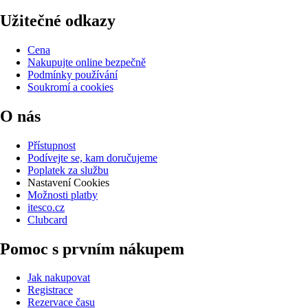
Užitečné odkazy
Cena
Nakupujte online bezpečně
Podmínky používání
Soukromí a cookies
O nás
Přístupnost
Podívejte se, kam doručujeme
Poplatek za službu
Nastavení Cookies
Možnosti platby
itesco.cz
Clubcard
Pomoc s prvním nákupem
Jak nakupovat
Registrace
Rezervace času