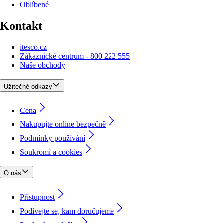
Oblíbené
Kontakt
itesco.cz
Zákaznické centrum - 800 222 555
Naše obchody
Užitečné odkazy
Cena
Nakupujte online bezpečně
Podmínky používání
Soukromí a cookies
O nás
Přístupnost
Podívejte se, kam doručujeme