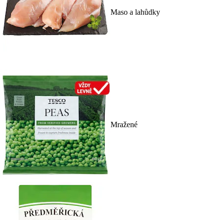
Maso a lahůdky
Mražené