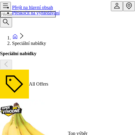
Přejít na hlavní obsah
Přeskočit na vyhledávání
Speciální nabídky
Speciální nabídky
All Offers
Top výběr