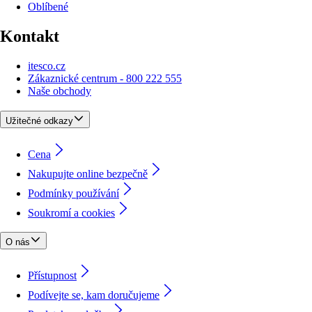
Oblíbené
Kontakt
itesco.cz
Zákaznické centrum - 800 222 555
Naše obchody
Užitečné odkazy
Cena
Nakupujte online bezpečně
Podmínky používání
Soukromí a cookies
O nás
Přístupnost
Podívejte se, kam doručujeme