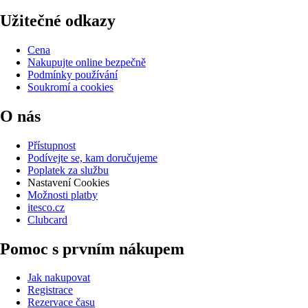
Užitečné odkazy
Cena
Nakupujte online bezpečně
Podmínky používání
Soukromí a cookies
O nás
Přístupnost
Podívejte se, kam doručujeme
Poplatek za službu
Nastavení Cookies
Možnosti platby
itesco.cz
Clubcard
Pomoc s prvním nákupem
Jak nakupovat
Registrace
Rezervace času