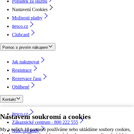
Poplatek za službu
Nastavení Cookies
Možnosti platby
itesco.cz
Clubcard
Pomoc s prvním nákupem
Jak nakupovat
Registrace
Rezervace času
Oblíbené
Kontakt
itesco.cz
Nastavení soukromí a cookies
Zákaznické centrum - 800 222 555
My a našich 18 partnerů používáme nebo ukládáme soubory cookies,
Naše obchody