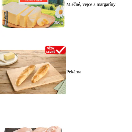
Mléčné, vejce a margaríny
Pekárna