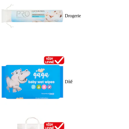
Drogerie
Dítě