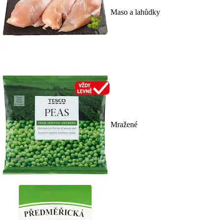
Maso a lahůdky
Mražené