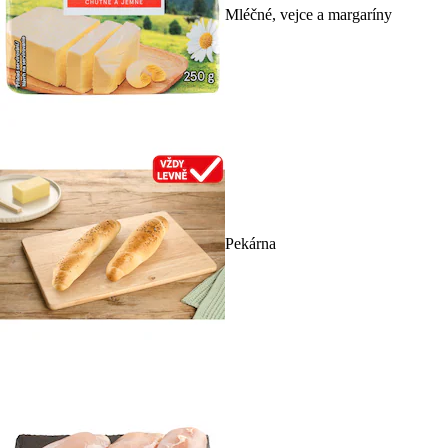
Mléčné, vejce a margaríny
Pekárna