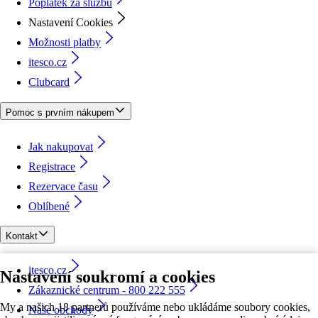
Poplatek za službu
Nastavení Cookies
Možnosti platby
itesco.cz
Clubcard
Pomoc s prvním nákupem
Jak nakupovat
Registrace
Rezervace času
Oblíbené
Kontakt
itesco.cz
Nastavení soukromí a cookies
Zákaznické centrum - 800 222 555
My a našich 18 partnerů používáme nebo ukládáme soubory cookies,
Naše obchody