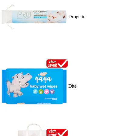
Drogerie
Dítě