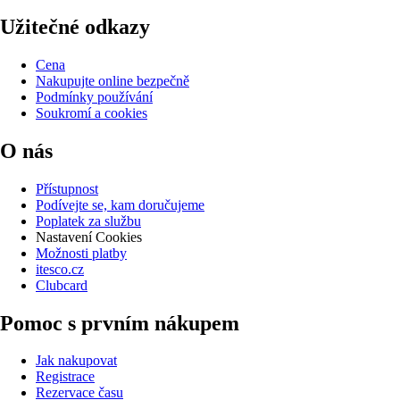
Užitečné odkazy
Cena
Nakupujte online bezpečně
Podmínky používání
Soukromí a cookies
O nás
Přístupnost
Podívejte se, kam doručujeme
Poplatek za službu
Nastavení Cookies
Možnosti platby
itesco.cz
Clubcard
Pomoc s prvním nákupem
Jak nakupovat
Registrace
Rezervace času