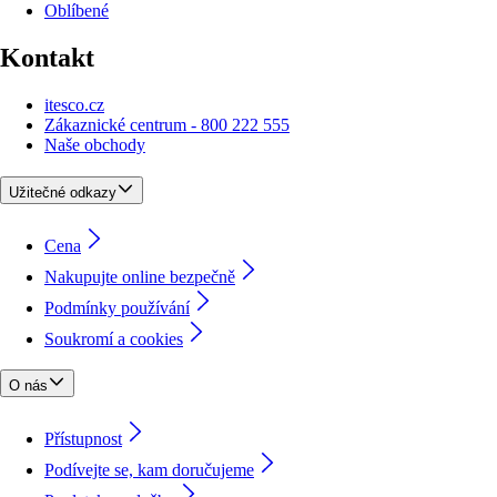
Oblíbené
Kontakt
itesco.cz
Zákaznické centrum - 800 222 555
Naše obchody
Užitečné odkazy
Cena
Nakupujte online bezpečně
Podmínky používání
Soukromí a cookies
O nás
Přístupnost
Podívejte se, kam doručujeme