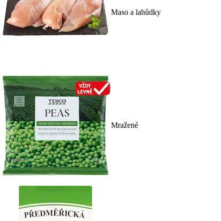
Maso a lahůdky
Mražené