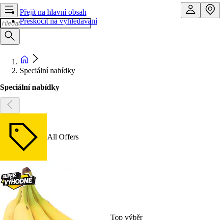
Přejít na hlavní obsah
Přeskočit na vyhledávání
Speciální nabídky
Speciální nabídky
All Offers
Top výběr