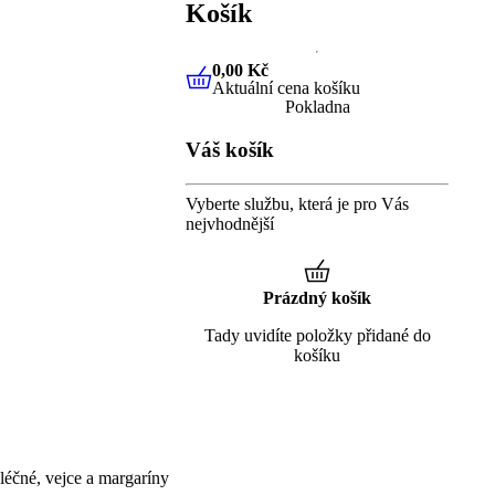
Košík
0,00 Kč
Aktuální cena košíku
0,00 Kč
Aktuální cena košíku
Pokladna
Váš košík
Vyberte službu, která je pro Vás
nejvhodnější
Prázdný košík
Tady uvidíte položky přidané do
košíku
éčné, vejce a margaríny