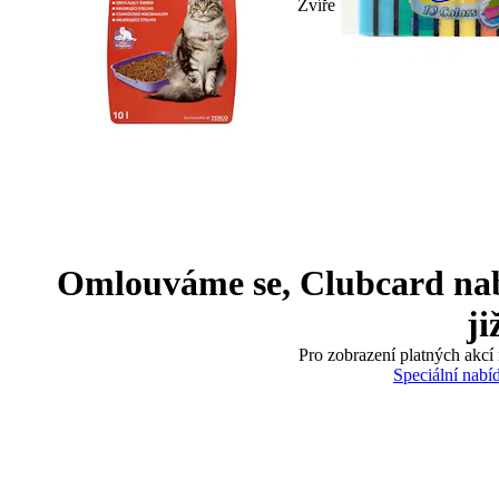
Zvíře
Omlouváme se, Clubcard nabíd
ji
Pro zobrazení platných akcí 
Speciální nabí