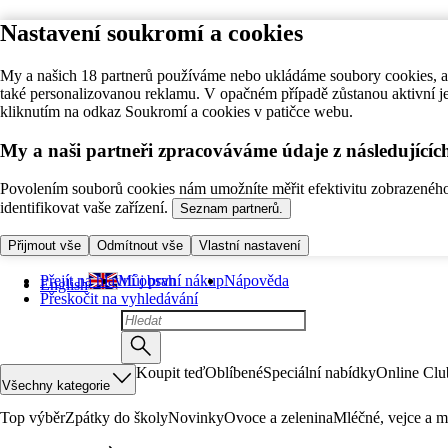
Nastavení soukromí a cookies
My a našich 18 partnerů používáme nebo ukládáme soubory cookies, ab
také personalizovanou reklamu. V opačném případě zůstanou aktivní j
kliknutím na odkaz Soukromí a cookies v patičce webu.
My a naši partneři zpracováváme údaje z následující
Povolením souborů cookies nám umožníte měřit efektivitu zobrazeného o
identifikovat vaše zařízení.
Seznam partnerů.
Přijmout vše
Odmítnout vše
Vlastní nastavení
Přejít na hlavní obsah
Můj první nákup
Nápověda
English
Přeskočit na vyhledávání
Koupit teď
Oblíbené
Speciální nabídky
Online Clu
Všechny kategorie
Top výběr
Zpátky do školy
Novinky
Ovoce a zelenina
Mléčné, vejce a m