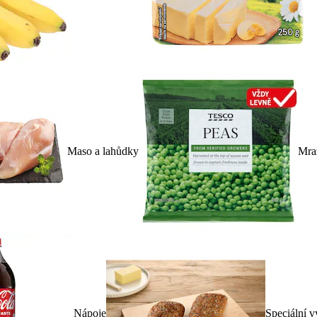
Maso a lahůdky
Mra
Nápoje
Speciální v