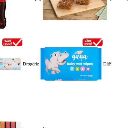
Drogerie
Dítě