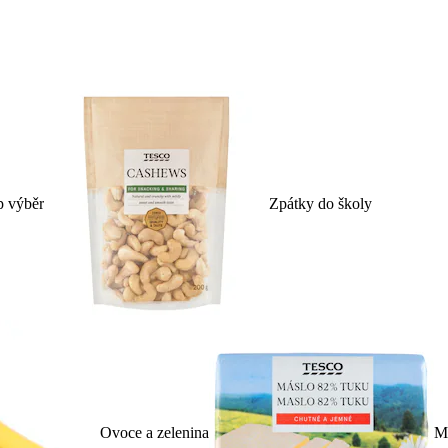
p výběr
Zpátky do školy
Ovoce a zelenina
Ml