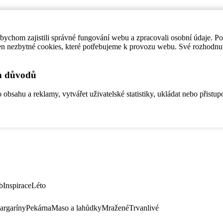
ychom zajistili správné fungování webu a zpracovali osobní údaje. P
en nezbytné cookies, které potřebujeme k provozu webu. Své rozhodnu
ch důvodů
bsahu a reklamy, vytvářet uživatelské statistiky, ukládat nebo přistup
b
Inspirace
Léto
argaríny
Pekárna
Maso a lahůdky
Mražené
Trvanlivé