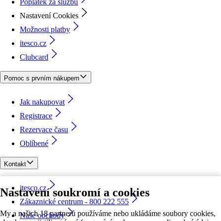
Poplatek za službu
Nastavení Cookies
Možnosti platby
itesco.cz
Clubcard
Pomoc s prvním nákupem
Jak nakupovat
Registrace
Rezervace času
Oblíbené
Kontakt
itesco.cz
Nastavení soukromí a cookies
Zákaznické centrum - 800 222 555
My a našich 18 partnerů používáme nebo ukládáme soubory cookies,
Naše obchody