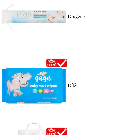
Drogerie
Dítě