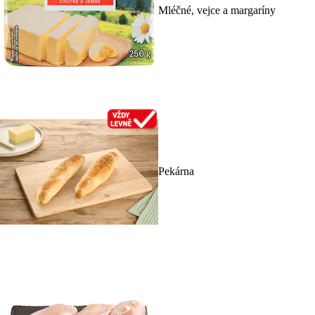
Mléčné, vejce a margaríny
Pekárna