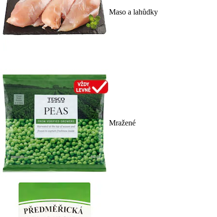
Maso a lahůdky
Mražené