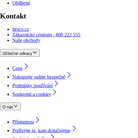
Oblíbené
Kontakt
itesco.cz
Zákaznické centrum - 800 222 555
Naše obchody
Užitečné odkazy
Cena
Nakupujte online bezpečně
Podmínky používání
Soukromí a cookies
O nás
Přístupnost
Podívejte se, kam doručujeme