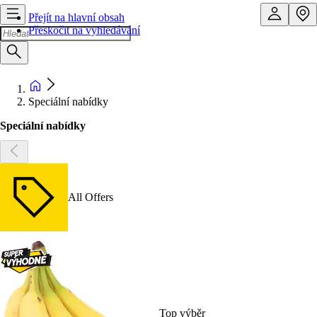
Přejít na hlavní obsah
Přeskočit na vyhledávání
Speciální nabídky
Speciální nabídky
All Offers
Top výběr