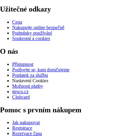
Užitečné odkazy
Cena
Nakupujte online bezpečně
Podmínky používání
Soukromí a cookies
O nás
Přístupnost
Podívejte se, kam doručujeme
Poplatek za službu
Nastavení Cookies
Možnosti platby
itesco.cz
Clubcard
Pomoc s prvním nákupem
Jak nakupovat
Registrace
Rezervace času