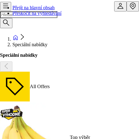
Přejít na hlavní obsah
Přeskočit na vyhledávání
Speciální nabídky
Speciální nabídky
All Offers
Top výběr