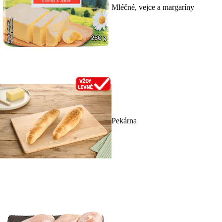
Mléčné, vejce a margaríny
Pekárna