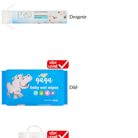
Drogerie
Dítě