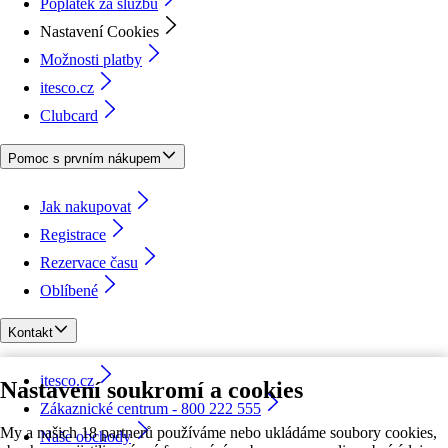
Poplatek za službu
Nastavení Cookies
Možnosti platby
itesco.cz
Clubcard
Pomoc s prvním nákupem
Jak nakupovat
Registrace
Rezervace času
Oblíbené
Kontakt
itesco.cz
Nastavení soukromí a cookies
Zákaznické centrum - 800 222 555
My a našich 18 partnerů používáme nebo ukládáme soubory cookies,
Naše obchody