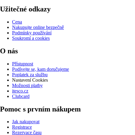
Užitečné odkazy
Cena
Nakupujte online bezpečně
Podmínky používání
Soukromí a cookies
O nás
Přístupnost
Podívejte se, kam doručujeme
Poplatek za službu
Nastavení Cookies
Možnosti platby
itesco.cz
Clubcard
Pomoc s prvním nákupem
Jak nakupovat
Registrace
Rezervace času