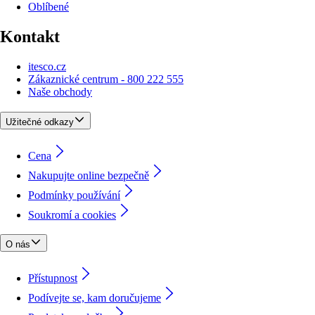
Oblíbené
Kontakt
itesco.cz
Zákaznické centrum - 800 222 555
Naše obchody
Užitečné odkazy
Cena
Nakupujte online bezpečně
Podmínky používání
Soukromí a cookies
O nás
Přístupnost
Podívejte se, kam doručujeme