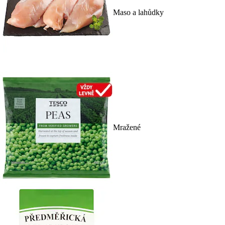
Maso a lahůdky
Mražené