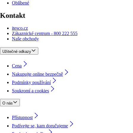
Oblíbené
Kontakt
itesco.cz
Zákaznické centrum - 800 222 555
Naše obchody
Užitečné odkazy
Cena
Nakupujte online bezpečně
Podmínky používání
Soukromí a cookies
O nás
Přístupnost
Podívejte se, kam doručujeme