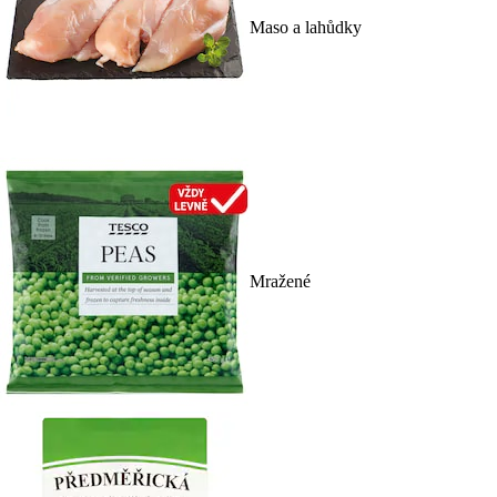
Maso a lahůdky
Mražené