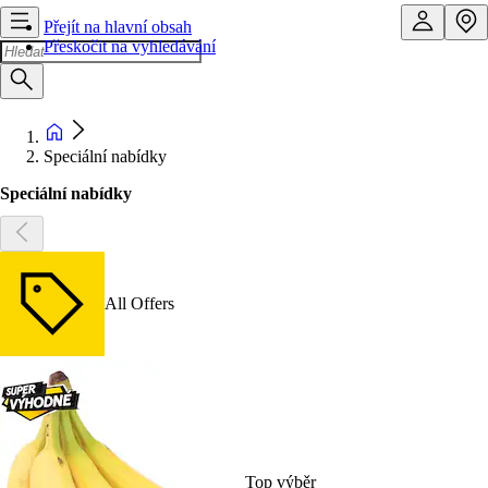
Přejít na hlavní obsah
Přeskočit na vyhledávání
Speciální nabídky
Speciální nabídky
All Offers
Top výběr