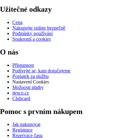
Užitečné odkazy
Cena
Nakupujte online bezpečně
Podmínky používání
Soukromí a cookies
O nás
Přístupnost
Podívejte se, kam doručujeme
Poplatek za službu
Nastavení Cookies
Možnosti platby
itesco.cz
Clubcard
Pomoc s prvním nákupem
Jak nakupovat
Registrace
Rezervace času