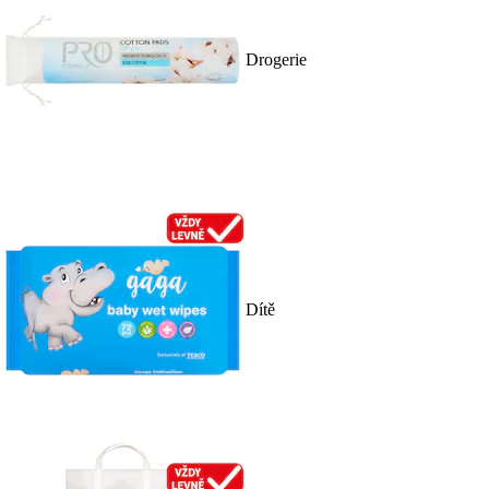
Drogerie
Dítě