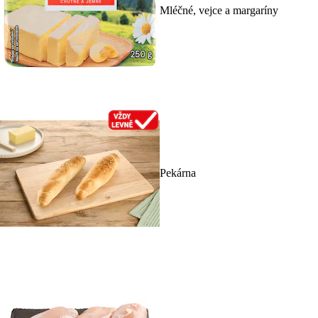
Mléčné, vejce a margaríny
Pekárna