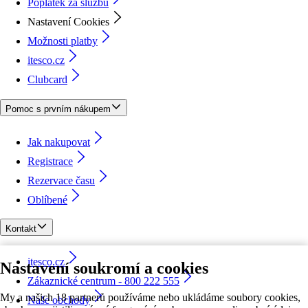
Poplatek za službu
Nastavení Cookies
Možnosti platby
itesco.cz
Clubcard
Pomoc s prvním nákupem
Jak nakupovat
Registrace
Rezervace času
Oblíbené
Kontakt
itesco.cz
Nastavení soukromí a cookies
Zákaznické centrum - 800 222 555
My a našich 18 partnerů používáme nebo ukládáme soubory cookies,
Naše obchody