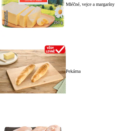
Mléčné, vejce a margaríny
Pekárna