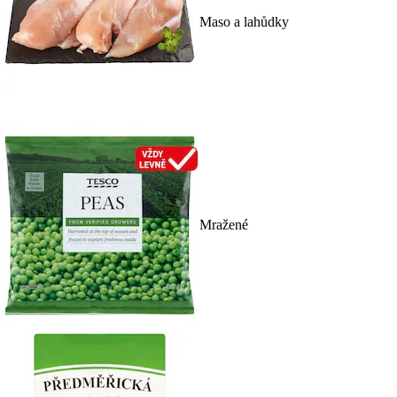
Maso a lahůdky
Mražené