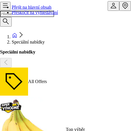
Přejít na hlavní obsah
Přeskočit na vyhledávání
Speciální nabídky
Speciální nabídky
All Offers
Top výběr