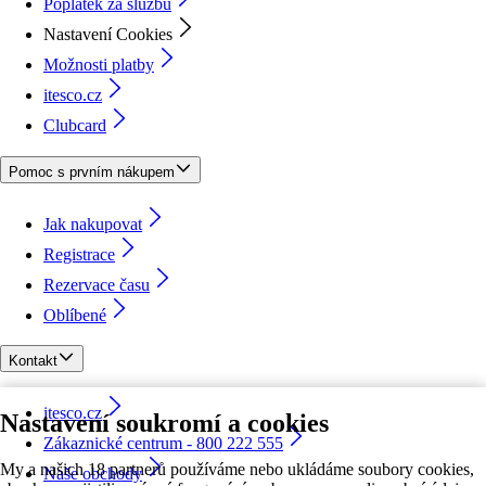
Poplatek za službu
Nastavení Cookies
Možnosti platby
itesco.cz
Clubcard
Pomoc s prvním nákupem
Jak nakupovat
Registrace
Rezervace času
Oblíbené
Kontakt
itesco.cz
Nastavení soukromí a cookies
Zákaznické centrum - 800 222 555
My a našich 18 partnerů používáme nebo ukládáme soubory cookies,
Naše obchody