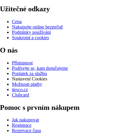
Užitečné odkazy
Cena
Nakupujte online bezpečně
Podmínky používání
Soukromí a cookies
O nás
Přístupnost
Podívejte se, kam doručujeme
Poplatek za službu
Nastavení Cookies
Možnosti platby
itesco.cz
Clubcard
Pomoc s prvním nákupem
Jak nakupovat
Registrace
Rezervace času