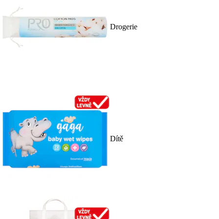
Drogerie
Dítě