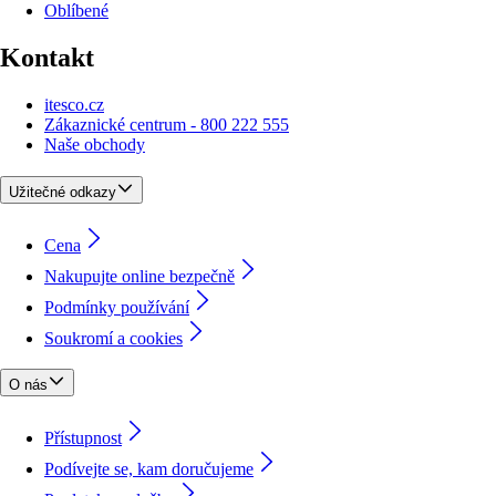
Oblíbené
Kontakt
itesco.cz
Zákaznické centrum - 800 222 555
Naše obchody
Užitečné odkazy
Cena
Nakupujte online bezpečně
Podmínky používání
Soukromí a cookies
O nás
Přístupnost
Podívejte se, kam doručujeme