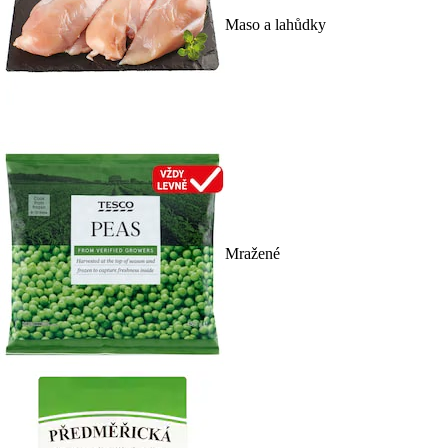
Maso a lahůdky
Mražené