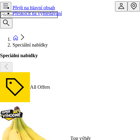
Přejít na hlavní obsah
Přeskočit na vyhledávání
Speciální nabídky
Speciální nabídky
All Offers
Top výběr