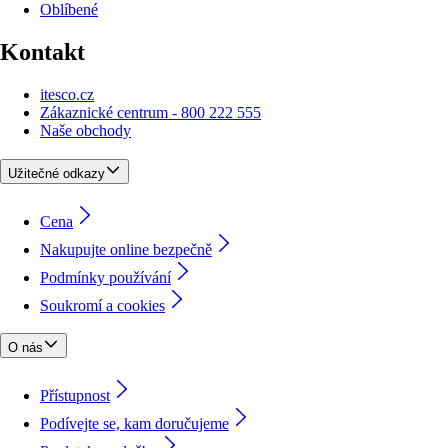
Oblíbené
Kontakt
itesco.cz
Zákaznické centrum - 800 222 555
Naše obchody
Užitečné odkazy
Cena
Nakupujte online bezpečně
Podmínky používání
Soukromí a cookies
O nás
Přístupnost
Podívejte se, kam doručujeme