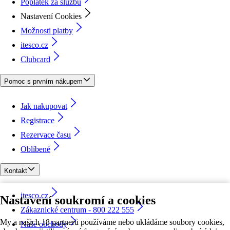
Poplatek za službu
Nastavení Cookies
Možnosti platby
itesco.cz
Clubcard
Pomoc s prvním nákupem
Jak nakupovat
Registrace
Rezervace času
Oblíbené
Kontakt
itesco.cz
Nastavení soukromí a cookies
Zákaznické centrum - 800 222 555
My a našich 18 partnerů používáme nebo ukládáme soubory cookies,
Naše obchody