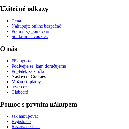
Užitečné odkazy
Cena
Nakupujte online bezpečně
Podmínky používání
Soukromí a cookies
O nás
Přístupnost
Podívejte se, kam doručujeme
Poplatek za službu
Nastavení Cookies
Možnosti platby
itesco.cz
Clubcard
Pomoc s prvním nákupem
Jak nakupovat
Registrace
Rezervace času