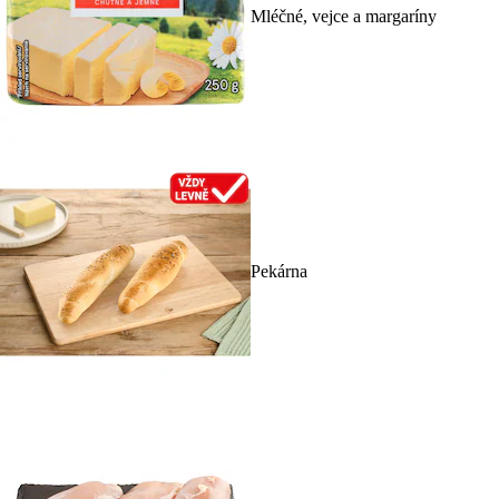
Mléčné, vejce a margaríny
Pekárna