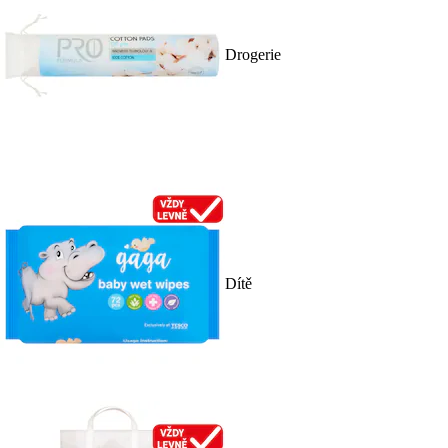
Drogerie
Dítě