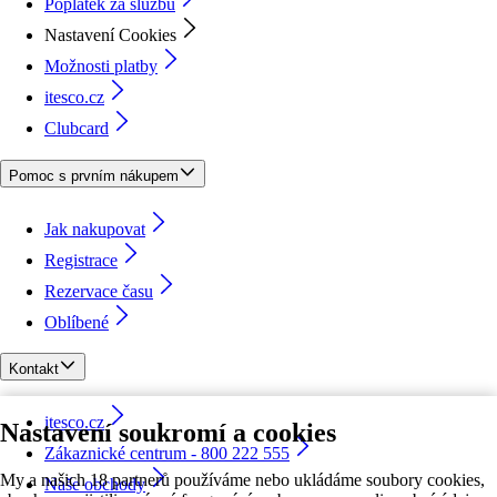
Poplatek za službu
Nastavení Cookies
Možnosti platby
itesco.cz
Clubcard
Pomoc s prvním nákupem
Jak nakupovat
Registrace
Rezervace času
Oblíbené
Kontakt
itesco.cz
Nastavení soukromí a cookies
Zákaznické centrum - 800 222 555
My a našich 18 partnerů používáme nebo ukládáme soubory cookies,
Naše obchody