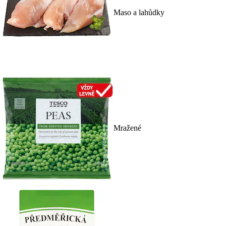
Maso a lahůdky
Mražené