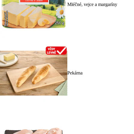
Mléčné, vejce a margaríny
Pekárna