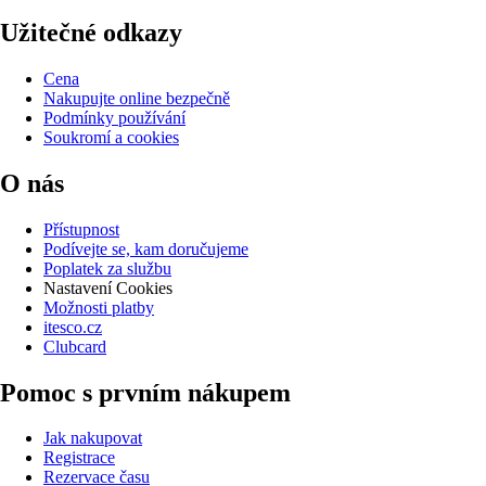
Užitečné odkazy
Cena
Nakupujte online bezpečně
Podmínky používání
Soukromí a cookies
O nás
Přístupnost
Podívejte se, kam doručujeme
Poplatek za službu
Nastavení Cookies
Možnosti platby
itesco.cz
Clubcard
Pomoc s prvním nákupem
Jak nakupovat
Registrace
Rezervace času