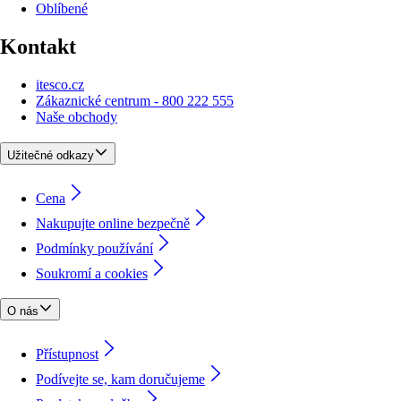
Oblíbené
Kontakt
itesco.cz
Zákaznické centrum - 800 222 555
Naše obchody
Užitečné odkazy
Cena
Nakupujte online bezpečně
Podmínky používání
Soukromí a cookies
O nás
Přístupnost
Podívejte se, kam doručujeme