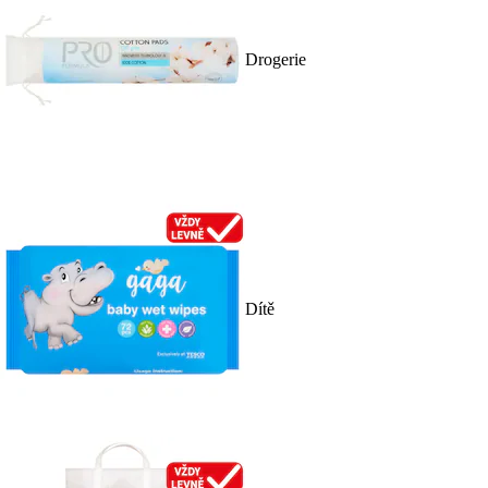
Drogerie
Dítě