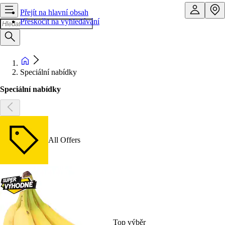
Přejít na hlavní obsah
Přeskočit na vyhledávání
Speciální nabídky
Speciální nabídky
All Offers
Top výběr