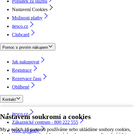
Poplatek za službu
Nastavení Cookies
Možnosti platby
itesco.cz
Clubcard
Pomoc s prvním nákupem
Jak nakupovat
Registrace
Rezervace času
Oblíbené
Kontakt
itesco.cz
Nastavení soukromí a cookies
Zákaznické centrum - 800 222 555
My a našich 18 partnerů používáme nebo ukládáme soubory cookies,
Naše obchody