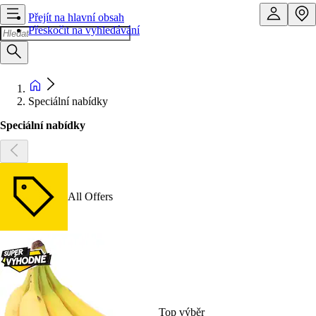
Přejít na hlavní obsah
Přeskočit na vyhledávání
Speciální nabídky
Speciální nabídky
All Offers
Top výběr