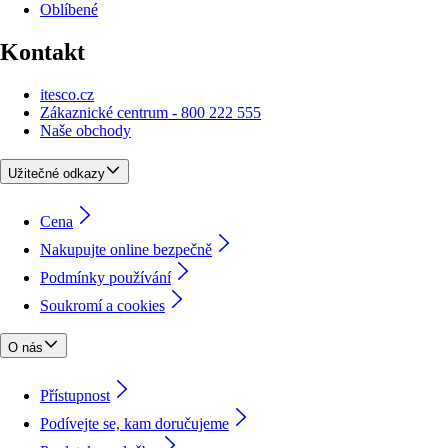
Oblíbené
Kontakt
itesco.cz
Zákaznické centrum - 800 222 555
Naše obchody
Užitečné odkazy
Cena
Nakupujte online bezpečně
Podmínky používání
Soukromí a cookies
O nás
Přístupnost
Podívejte se, kam doručujeme