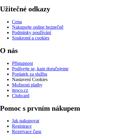
Užitečné odkazy
Cena
Nakupujte online bezpečně
Podmínky používání
Soukromí a cookies
O nás
Přístupnost
Podívejte se, kam doručujeme
Poplatek za službu
Nastavení Cookies
Možnosti platby
itesco.cz
Clubcard
Pomoc s prvním nákupem
Jak nakupovat
Registrace
Rezervace času