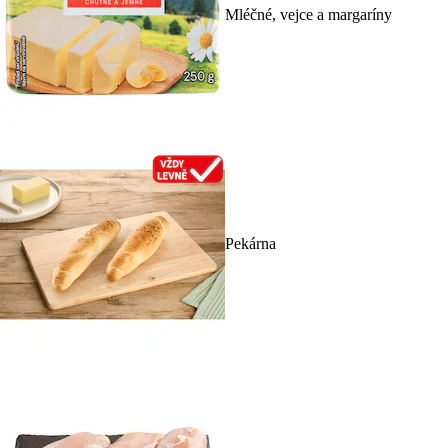
Mléčné, vejce a margaríny
Pekárna