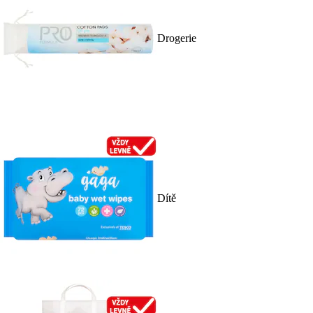
Drogerie
Dítě