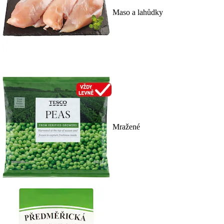
Maso a lahůdky
Mražené