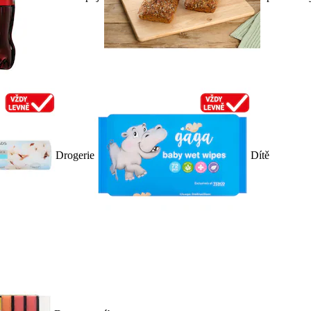
Drogerie
Dítě