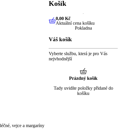
Košík
0,00 Kč
Aktuální cena košíku
0,00 Kč
Aktuální cena košíku
Pokladna
Váš košík
Vyberte službu, která je pro Vás
nejvhodnější
Prázdný košík
Tady uvidíte položky přidané do
košíku
éčné, vejce a margaríny