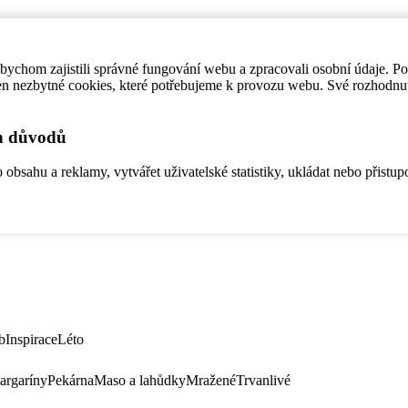
ychom zajistili správné fungování webu a zpracovali osobní údaje. P
en nezbytné cookies, které potřebujeme k provozu webu. Své rozhodnu
ch důvodů
bsahu a reklamy, vytvářet uživatelské statistiky, ukládat nebo přistup
b
Inspirace
Léto
argaríny
Pekárna
Maso a lahůdky
Mražené
Trvanlivé