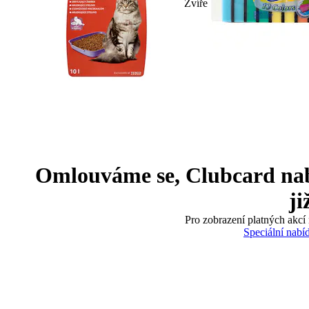
Zvíře
Omlouváme se, Clubcard nabíd
ji
Pro zobrazení platných akcí 
Speciální nabí