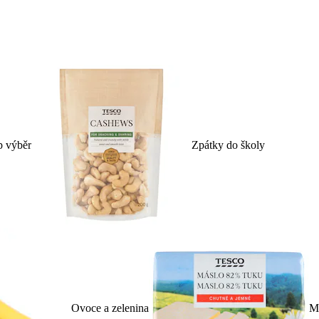
p výběr
Zpátky do školy
Ovoce a zelenina
Ml