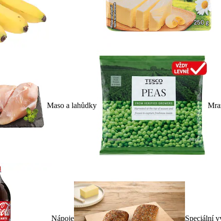
Maso a lahůdky
Mra
Nápoje
Speciální v