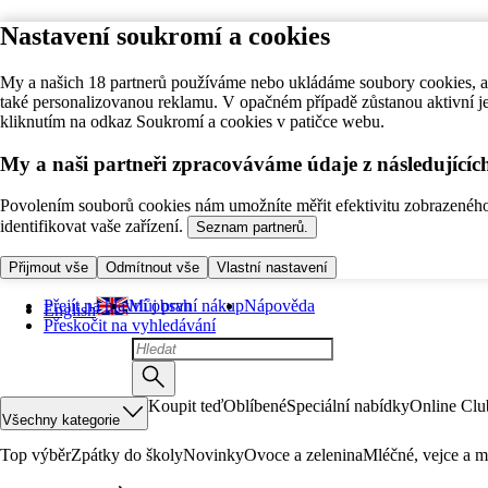
Nastavení soukromí a cookies
My a našich 18 partnerů používáme nebo ukládáme soubory cookies, ab
také personalizovanou reklamu. V opačném případě zůstanou aktivní j
kliknutím na odkaz Soukromí a cookies v patičce webu.
My a naši partneři zpracováváme údaje z následující
Povolením souborů cookies nám umožníte měřit efektivitu zobrazeného o
identifikovat vaše zařízení.
Seznam partnerů.
Přijmout vše
Odmítnout vše
Vlastní nastavení
Přejít na hlavní obsah
Můj první nákup
Nápověda
English
Přeskočit na vyhledávání
Koupit teď
Oblíbené
Speciální nabídky
Online Clu
Všechny kategorie
Top výběr
Zpátky do školy
Novinky
Ovoce a zelenina
Mléčné, vejce a m