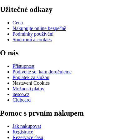
Užitečné odkazy
Cena
Nakupujte online bezpečně
Podmínky používání
Soukromí a cookies
O nás
Přístupnost
Podívejte se, kam doručujeme
Poplatek za službu
Nastavení Cookies
Možnosti platby
itesco.cz
Clubcard
Pomoc s prvním nákupem
Jak nakupovat
Registrace
Rezervace času