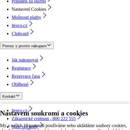
Poplatek za službu
Nastavení Cookies
Možnosti platby
itesco.cz
Clubcard
Pomoc s prvním nákupem
Jak nakupovat
Registrace
Rezervace času
Oblíbené
Kontakt
itesco.cz
Nastavení soukromí a cookies
Zákaznické centrum - 800 222 555
My a našich 18 partnerů používáme nebo ukládáme soubory cookies,
Naše obchody