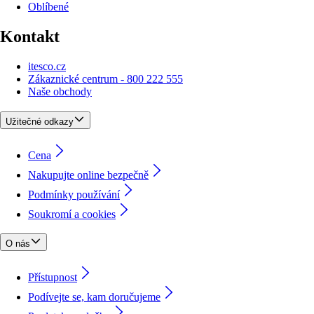
Oblíbené
Kontakt
itesco.cz
Zákaznické centrum - 800 222 555
Naše obchody
Užitečné odkazy
Cena
Nakupujte online bezpečně
Podmínky používání
Soukromí a cookies
O nás
Přístupnost
Podívejte se, kam doručujeme