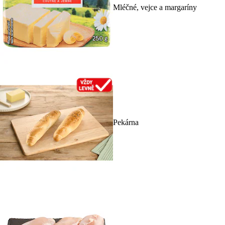
Mléčné, vejce a margaríny
Pekárna