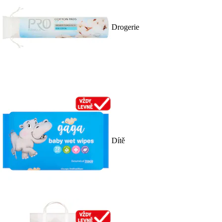
Drogerie
Dítě