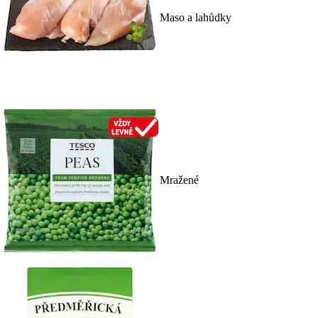
Maso a lahůdky
Mražené