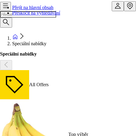
Přejít na hlavní obsah
Přeskočit na vyhledávání
Speciální nabídky
Speciální nabídky
All Offers
Top výběr