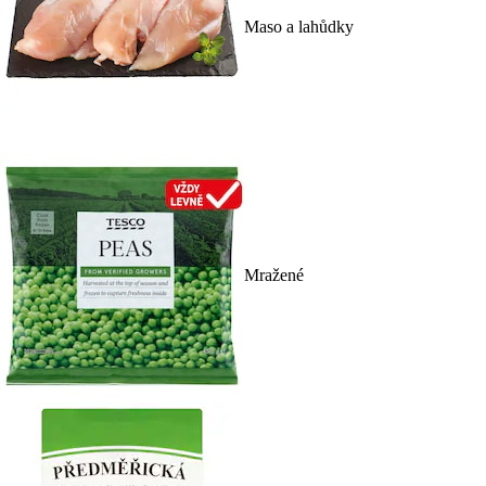
Maso a lahůdky
Mražené