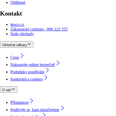
Oblíbené
Kontakt
itesco.cz
Zákaznické centrum - 800 222 555
Naše obchody
Užitečné odkazy
Cena
Nakupujte online bezpečně
Podmínky používání
Soukromí a cookies
O nás
Přístupnost
Podívejte se, kam doručujeme