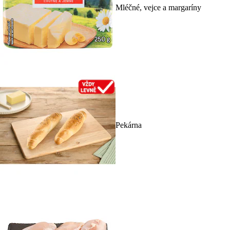
Mléčné, vejce a margaríny
Pekárna