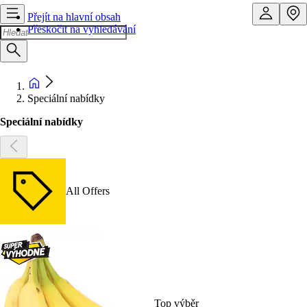
Přejít na hlavní obsah
Přeskočit na vyhledávání
Speciální nabídky
Speciální nabídky
All Offers
Top výběr