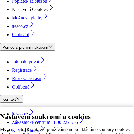
Poplatek za službu
Nastavení Cookies
Možnosti platby
itesco.cz
Clubcard
Pomoc s prvním nákupem
Jak nakupovat
Registrace
Rezervace času
Oblíbené
Kontakt
itesco.cz
Nastavení soukromí a cookies
Zákaznické centrum - 800 222 555
My a našich 18 partnerů používáme nebo ukládáme soubory cookies,
Naše obchody