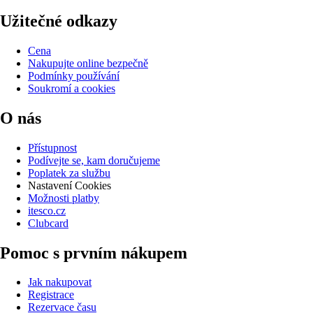
Užitečné odkazy
Cena
Nakupujte online bezpečně
Podmínky používání
Soukromí a cookies
O nás
Přístupnost
Podívejte se, kam doručujeme
Poplatek za službu
Nastavení Cookies
Možnosti platby
itesco.cz
Clubcard
Pomoc s prvním nákupem
Jak nakupovat
Registrace
Rezervace času