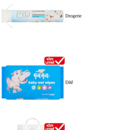
Drogerie
Dítě