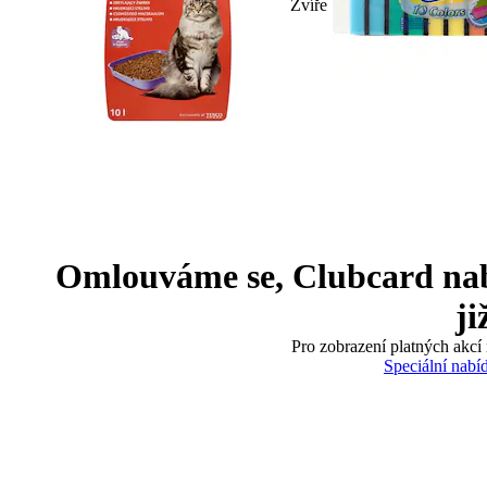
Zvíře
Omlouváme se, Clubcard nabíd
ji
Pro zobrazení platných akcí 
Speciální nabí