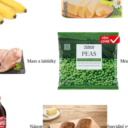
Maso a lahůdky
Mra
Nápoje
Speciální v