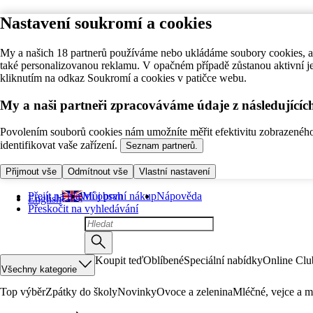
Nastavení soukromí a cookies
My a našich 18 partnerů používáme nebo ukládáme soubory cookies, ab
také personalizovanou reklamu. V opačném případě zůstanou aktivní j
kliknutím na odkaz Soukromí a cookies v patičce webu.
My a naši partneři zpracováváme údaje z následující
Povolením souborů cookies nám umožníte měřit efektivitu zobrazeného o
identifikovat vaše zařízení.
Seznam partnerů.
Přijmout vše
Odmítnout vše
Vlastní nastavení
Přejít na hlavní obsah
Můj první nákup
Nápověda
English
Přeskočit na vyhledávání
Koupit teď
Oblíbené
Speciální nabídky
Online Clu
Všechny kategorie
Top výběr
Zpátky do školy
Novinky
Ovoce a zelenina
Mléčné, vejce a m