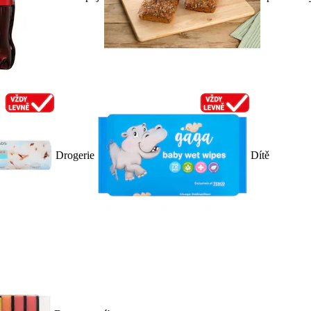
Drogerie
Dítě