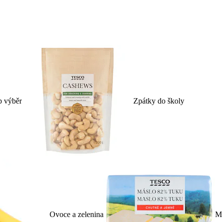
p výběr
Zpátky do školy
Ovoce a zelenina
Ml