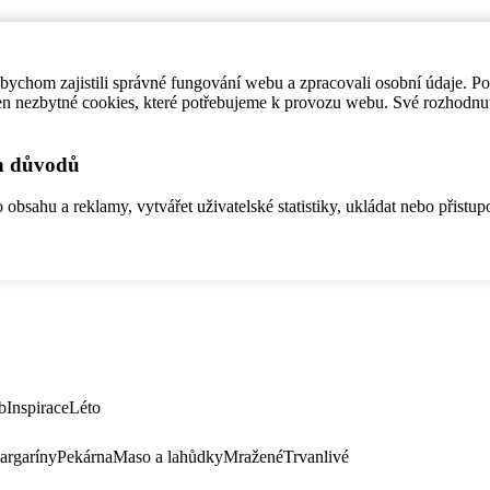
ychom zajistili správné fungování webu a zpracovali osobní údaje. P
en nezbytné cookies, které potřebujeme k provozu webu. Své rozhodnu
ch důvodů
bsahu a reklamy, vytvářet uživatelské statistiky, ukládat nebo přistup
b
Inspirace
Léto
argaríny
Pekárna
Maso a lahůdky
Mražené
Trvanlivé