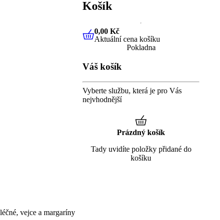
Košík
0,00 Kč
Aktuální cena košíku
0,00 Kč
Aktuální cena košíku
Pokladna
Váš košík
Vyberte službu, která je pro Vás
nejvhodnější
Prázdný košík
Tady uvidíte položky přidané do
košíku
éčné, vejce a margaríny