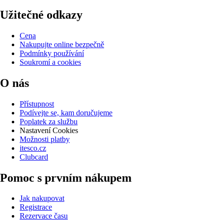
Užitečné odkazy
Cena
Nakupujte online bezpečně
Podmínky používání
Soukromí a cookies
O nás
Přístupnost
Podívejte se, kam doručujeme
Poplatek za službu
Nastavení Cookies
Možnosti platby
itesco.cz
Clubcard
Pomoc s prvním nákupem
Jak nakupovat
Registrace
Rezervace času