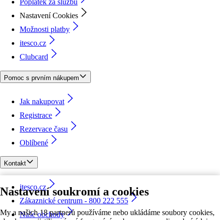
Poplatek za službu
Nastavení Cookies
Možnosti platby
itesco.cz
Clubcard
Pomoc s prvním nákupem
Jak nakupovat
Registrace
Rezervace času
Oblíbené
Kontakt
itesco.cz
Nastavení soukromí a cookies
Zákaznické centrum - 800 222 555
My a našich 18 partnerů používáme nebo ukládáme soubory cookies,
Naše obchody