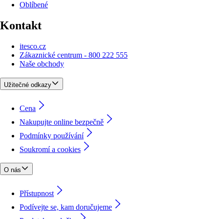
Oblíbené
Kontakt
itesco.cz
Zákaznické centrum - 800 222 555
Naše obchody
Užitečné odkazy
Cena
Nakupujte online bezpečně
Podmínky používání
Soukromí a cookies
O nás
Přístupnost
Podívejte se, kam doručujeme