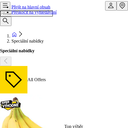
Přejít na hlavní obsah
Přeskočit na vyhledávání
Speciální nabídky
Speciální nabídky
All Offers
Top výběr