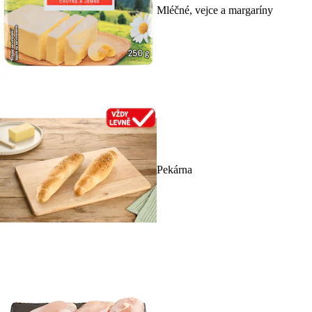
Mléčné, vejce a margaríny
Pekárna