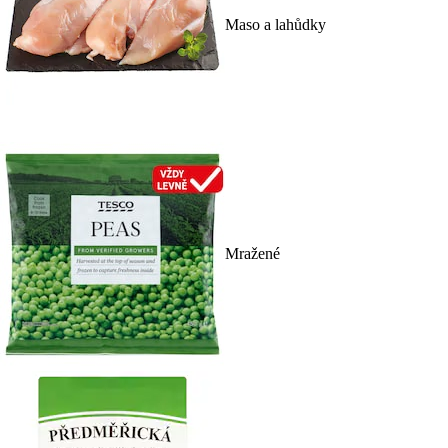
Maso a lahůdky
Mražené