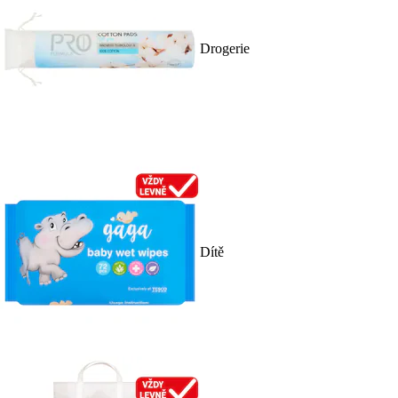
Drogerie
Dítě