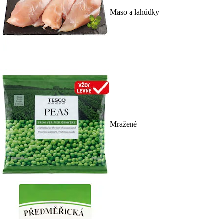
Maso a lahůdky
Mražené