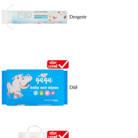
Drogerie
Dítě