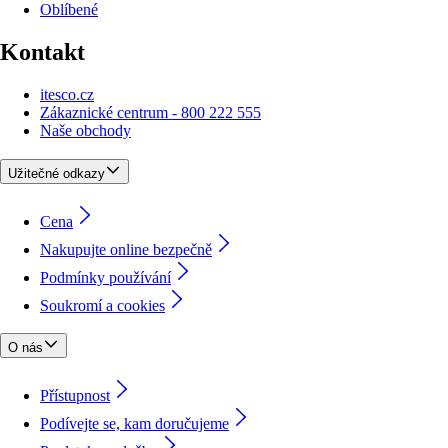
Oblíbené
Kontakt
itesco.cz
Zákaznické centrum - 800 222 555
Naše obchody
Užitečné odkazy
Cena
Nakupujte online bezpečně
Podmínky používání
Soukromí a cookies
O nás
Přístupnost
Podívejte se, kam doručujeme