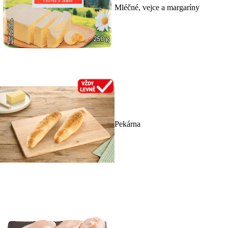
Mléčné, vejce a margaríny
Pekárna