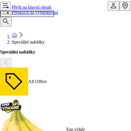
Přejít na hlavní obsah
Přeskočit na vyhledávání
Speciální nabídky
Speciální nabídky
All Offers
Top výběr