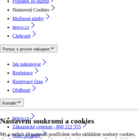
Poplatek za službu
Nastavení Cookies
Možnosti platby
itesco.cz
Clubcard
Pomoc s prvním nákupem
Jak nakupovat
Registrace
Rezervace času
Oblíbené
Kontakt
itesco.cz
Nastavení soukromí a cookies
Zákaznické centrum - 800 222 555
My a našich 18 partnerů používáme nebo ukládáme soubory cookies,
Naše obchody