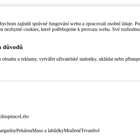
ychom zajistili správné fungování webu a zpracovali osobní údaje. P
en nezbytné cookies, které potřebujeme k provozu webu. Své rozhodnu
ch důvodů
bsahu a reklamy, vytvářet uživatelské statistiky, ukládat nebo přistup
b
Inspirace
Léto
argaríny
Pekárna
Maso a lahůdky
Mražené
Trvanlivé