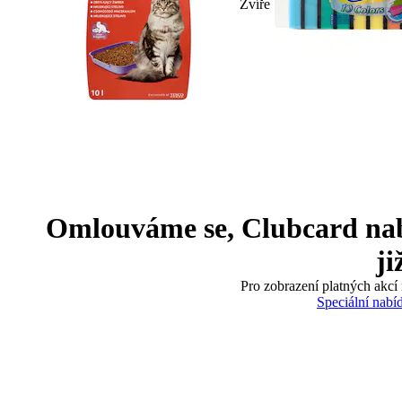
Zvíře
Omlouváme se, Clubcard nabíd
ji
Pro zobrazení platných akcí 
Speciální nabí