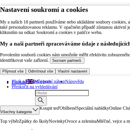
Nastavení soukromí a cookies
My a našich 18 partnerů používáme nebo ukládáme soubory cookies, ab
také personalizovanou reklamu. V opačném případě zůstanou aktivní j
kliknutím na odkaz Soukromí a cookies v patičce webu.
My a naši partneři zpracováváme údaje z následující
Povolením souborů cookies nám umožníte měřit efektivitu zobrazeného o
identifikovat vaše zařízení.
Seznam partnerů.
Přijmout vše
Odmítnout vše
Vlastní nastavení
Přejít na hlavní obsah
Můj první nákup
Nápověda
English
Přeskočit na vyhledávání
Koupit teď
Oblíbené
Speciální nabídky
Online Clu
Všechny kategorie
Top výběr
Zpátky do školy
Novinky
Ovoce a zelenina
Mléčné, vejce a m