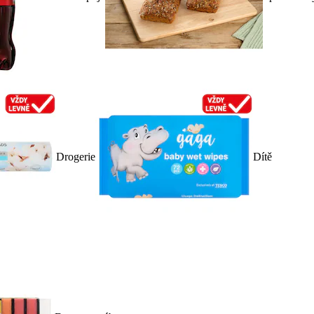
Drogerie
Dítě