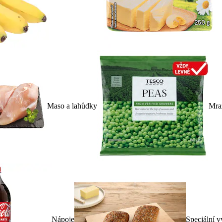
Maso a lahůdky
Mra
Nápoje
Speciální v