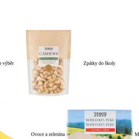
p výběr
Zpátky do školy
Ovoce a zelenina
Ml