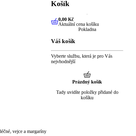
Košík
0,00 Kč
Aktuální cena košíku
0,00 Kč
Aktuální cena košíku
Pokladna
Váš košík
Vyberte službu, která je pro Vás
nejvhodnější
Prázdný košík
Tady uvidíte položky přidané do
košíku
éčné, vejce a margaríny