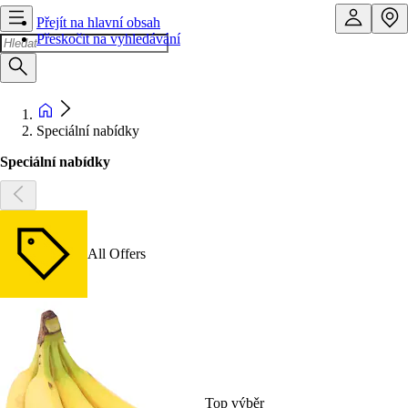
Přejít na hlavní obsah
Přeskočit na vyhledávání
Speciální nabídky
Speciální nabídky
All Offers
Top výběr