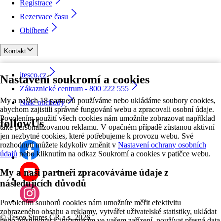
Registrace
Rezervace času
Oblíbené
Kontakt
itesco.cz
Nastavení soukromí a cookies
Zákaznické centrum - 800 222 555
My a našich 18 partnerů používáme nebo ukládáme soubory cookies,
Naše obchody
abychom zajistili správné fungování webu a zpracovali osobní údaje.
Povolením použití všech cookies nám umožníte zobrazovat například
followUs
také personalizovanou reklamu. V opačném případě zůstanou aktivní
jen nezbytné cookies, které potřebujeme k provozu webu. Své
rozhodnutí můžete kdykoliv změnit v
Nastavení ochrany osobních
údajů
nebo kliknutím na odkaz Soukromí a cookies v patičce webu.
My a naši partneři zpracováváme údaje z
následujících důvodů
Povolením souborů cookies nám umožníte měřit efektivitu
zobrazeného obsahu a reklamy, vytvářet uživatelské statistiky, ukládat
©
Tesco Stores ČR a.s. 2026
nebo přistupovat k informacím ve vašem zařízení, používat přesná data