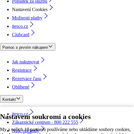
Poplatek za službu
Nastavení Cookies
Možnosti platby
itesco.cz
Clubcard
Pomoc s prvním nákupem
Jak nakupovat
Registrace
Rezervace času
Oblíbené
Kontakt
itesco.cz
Nastavení soukromí a cookies
Zákaznické centrum - 800 222 555
My a našich 18 partnerů používáme nebo ukládáme soubory cookies,
Naše obchody