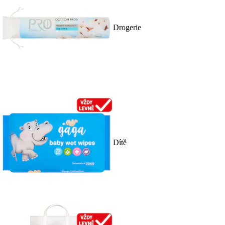
Drogerie
Dítě