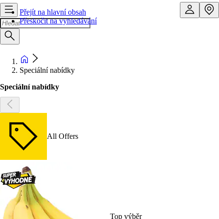
Přejít na hlavní obsah
Přeskočit na vyhledávání
Speciální nabídky
Speciální nabídky
All Offers
Top výběr