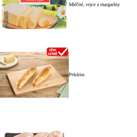
Mléčné, vejce a margaríny
Pekárna