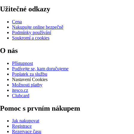
Užitečné odkazy
Cena
Nakupujte online bezpečně
Podmínky používání
Soukromí a cookies
O nás
Přístupnost
Podívejte se, kam doručujeme
Poplatek za službu
Nastavení Cookies
Možnosti platby
itesco.cz
Clubcard
Pomoc s prvním nákupem
Jak nakupovat
Registrace
Rezervace času