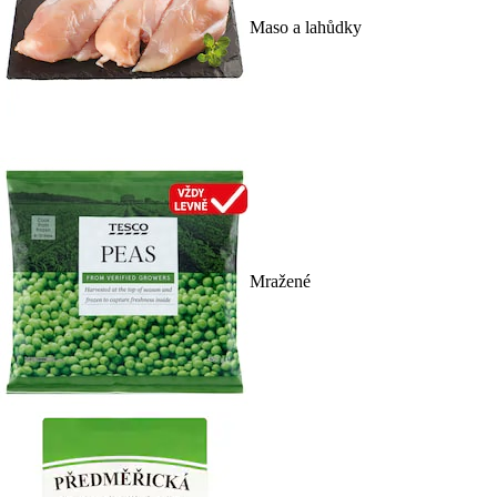
Maso a lahůdky
Mražené