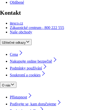
Oblíbené
Kontakt
itesco.cz
Zákaznické centrum - 800 222 555
Naše obchody
Užitečné odkazy
Cena
Nakupujte online bezpečně
Podmínky používání
Soukromí a cookies
O nás
Přístupnost
Podívejte se, kam doručujeme