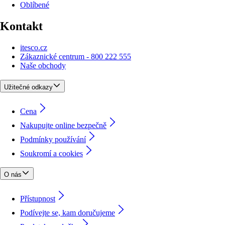
Oblíbené
Kontakt
itesco.cz
Zákaznické centrum - 800 222 555
Naše obchody
Užitečné odkazy
Cena
Nakupujte online bezpečně
Podmínky používání
Soukromí a cookies
O nás
Přístupnost
Podívejte se, kam doručujeme