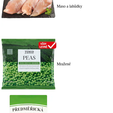
Maso a lahůdky
Mražené