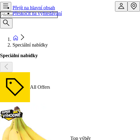
Přejít na hlavní obsah
Přeskočit na vyhledávání
Speciální nabídky
Speciální nabídky
All Offers
Top výběr