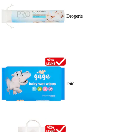
Drogerie
Dítě