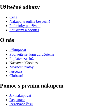
Užitečné odkazy
Cena
Nakupujte online bezpečně
Podmínky používání
Soukromí a cookies
O nás
Přístupnost
Podívejte se, kam doručujeme
Poplatek za službu
Nastavení Cookies
Možnosti platby
itesco.cz
Clubcard
Pomoc s prvním nákupem
Jak nakupovat
Registrace
Rezervace času