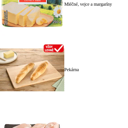
Mléčné, vejce a margaríny
Pekárna