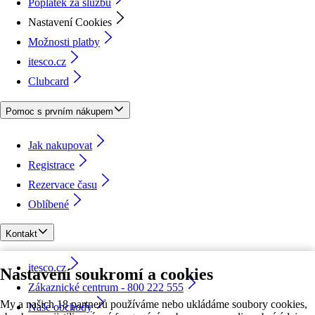
Poplatek za službu
Nastavení Cookies
Možnosti platby
itesco.cz
Clubcard
Pomoc s prvním nákupem
Jak nakupovat
Registrace
Rezervace času
Oblíbené
Kontakt
itesco.cz
Nastavení soukromí a cookies
Zákaznické centrum - 800 222 555
My a našich 18 partnerů používáme nebo ukládáme soubory cookies,
Naše obchody