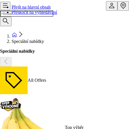
Přejít na hlavní obsah
Přeskočit na vyhledávání
Speciální nabídky
Speciální nabídky
All Offers
Top výběr