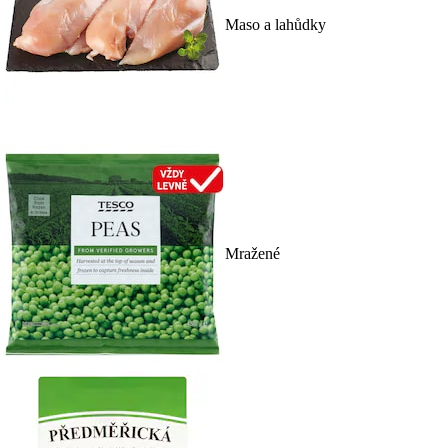
Maso a lahůdky
Mražené