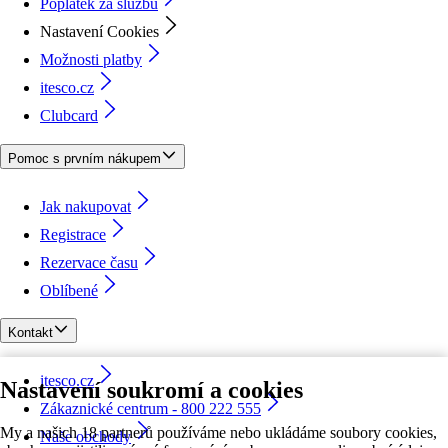
Poplatek za službu
Nastavení Cookies
Možnosti platby
itesco.cz
Clubcard
Pomoc s prvním nákupem
Jak nakupovat
Registrace
Rezervace času
Oblíbené
Kontakt
itesco.cz
Nastavení soukromí a cookies
Zákaznické centrum - 800 222 555
My a našich 18 partnerů používáme nebo ukládáme soubory cookies,
Naše obchody