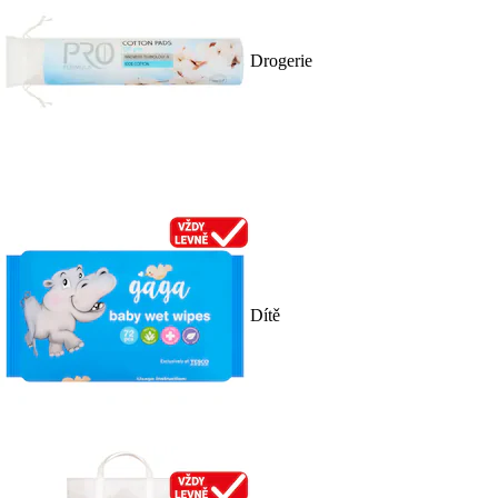
Drogerie
Dítě