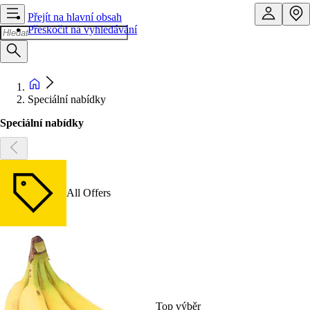
Přejít na hlavní obsah
Přeskočit na vyhledávání
Speciální nabídky
Speciální nabídky
All Offers
Top výběr