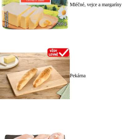
Mléčné, vejce a margaríny
Pekárna