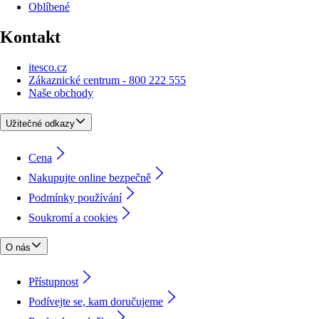
Oblíbené
Kontakt
itesco.cz
Zákaznické centrum - 800 222 555
Naše obchody
Užitečné odkazy
Cena
Nakupujte online bezpečně
Podmínky používání
Soukromí a cookies
O nás
Přístupnost
Podívejte se, kam doručujeme