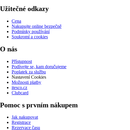
Užitečné odkazy
Cena
Nakupujte online bezpečně
Podmínky používání
Soukromí a cookies
O nás
Přístupnost
Podívejte se, kam doručujeme
Poplatek za službu
Nastavení Cookies
Možnosti platby
itesco.cz
Clubcard
Pomoc s prvním nákupem
Jak nakupovat
Registrace
Rezervace času