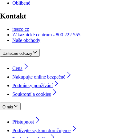
Oblíbené
Kontakt
itesco.cz
Zákaznické centrum - 800 222 555
Naše obchody
Užitečné odkazy
Cena
Nakupujte online bezpečně
Podmínky používání
Soukromí a cookies
O nás
Přístupnost
Podívejte se, kam doručujeme