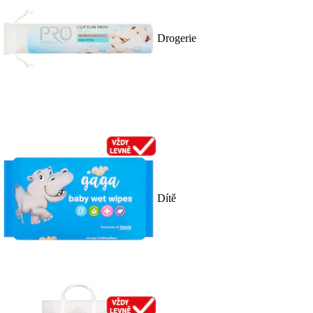
Drogerie
Dítě