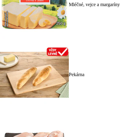
Mléčné, vejce a margaríny
Pekárna