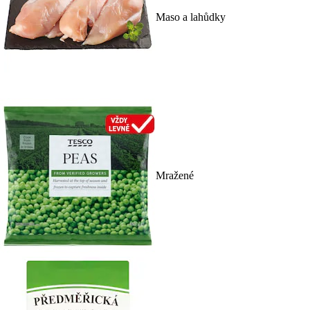
Maso a lahůdky
Mražené