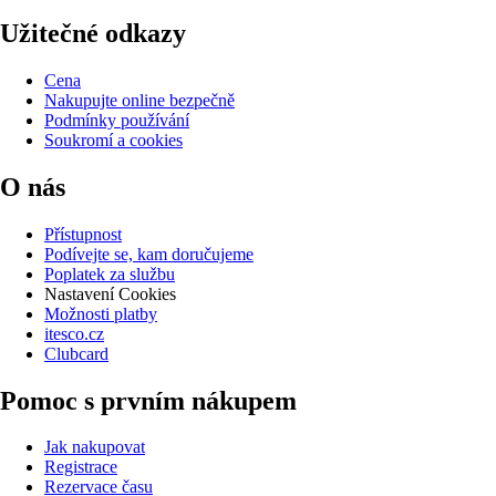
Užitečné odkazy
Cena
Nakupujte online bezpečně
Podmínky používání
Soukromí a cookies
O nás
Přístupnost
Podívejte se, kam doručujeme
Poplatek za službu
Nastavení Cookies
Možnosti platby
itesco.cz
Clubcard
Pomoc s prvním nákupem
Jak nakupovat
Registrace
Rezervace času