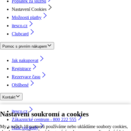
Poplatek za službu
Nastavení Cookies
Možnosti platby
itesco.cz
Clubcard
Pomoc s prvním nákupem
Jak nakupovat
Registrace
Rezervace času
Oblíbené
Kontakt
itesco.cz
Nastavení soukromí a cookies
Zákaznické centrum - 800 222 555
My a našich 18 partnerů používáme nebo ukládáme soubory cookies,
Naše obchody