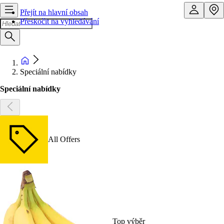
Přejít na hlavní obsah
Přeskočit na vyhledávání
Speciální nabídky
Speciální nabídky
All Offers
Top výběr