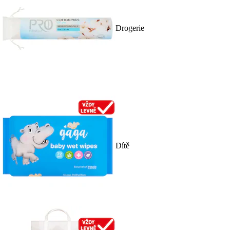
Drogerie
Dítě