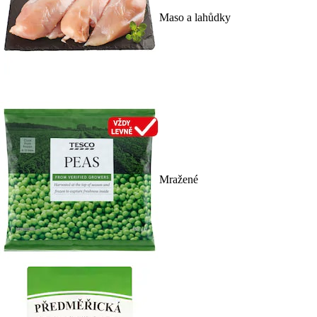
Maso a lahůdky
Mražené