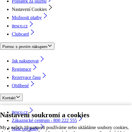
Poplatek za službu
Nastavení Cookies
Možnosti platby
itesco.cz
Clubcard
Pomoc s prvním nákupem
Jak nakupovat
Registrace
Rezervace času
Oblíbené
Kontakt
itesco.cz
Nastavení soukromí a cookies
Zákaznické centrum - 800 222 555
My a našich 18 partnerů používáme nebo ukládáme soubory cookies,
Naše obchody