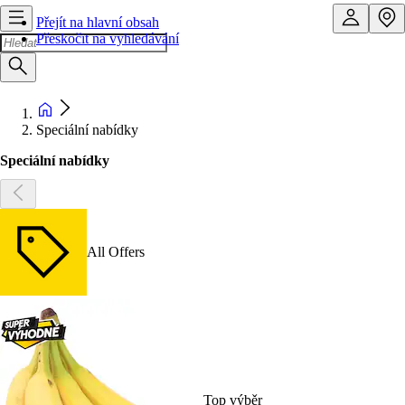
Přejít na hlavní obsah
Přeskočit na vyhledávání
Speciální nabídky
Speciální nabídky
All Offers
Top výběr