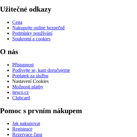
Užitečné odkazy
Cena
Nakupujte online bezpečně
Podmínky používání
Soukromí a cookies
O nás
Přístupnost
Podívejte se, kam doručujeme
Poplatek za službu
Nastavení Cookies
Možnosti platby
itesco.cz
Clubcard
Pomoc s prvním nákupem
Jak nakupovat
Registrace
Rezervace času