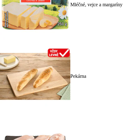
Mléčné, vejce a margaríny
Pekárna