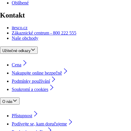
Oblíbené
Kontakt
itesco.cz
Zákaznické centrum - 800 222 555
Naše obchody
Užitečné odkazy
Cena
Nakupujte online bezpečně
Podmínky používání
Soukromí a cookies
O nás
Přístupnost
Podívejte se, kam doručujeme