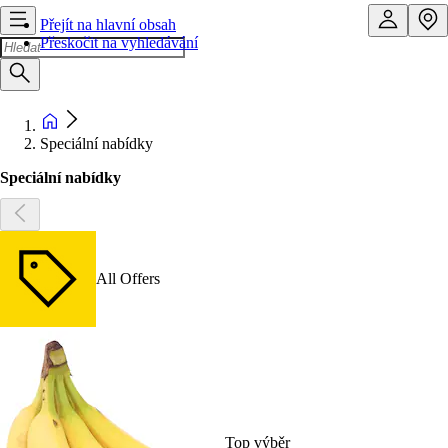
Přejít na hlavní obsah
Přeskočit na vyhledávání
Speciální nabídky
Speciální nabídky
All Offers
Top výběr