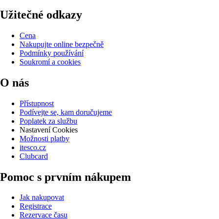
Užitečné odkazy
Cena
Nakupujte online bezpečně
Podmínky používání
Soukromí a cookies
O nás
Přístupnost
Podívejte se, kam doručujeme
Poplatek za službu
Nastavení Cookies
Možnosti platby
itesco.cz
Clubcard
Pomoc s prvním nákupem
Jak nakupovat
Registrace
Rezervace času