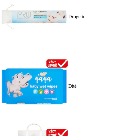
Drogerie
Dítě