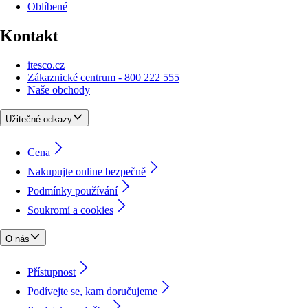
Oblíbené
Kontakt
itesco.cz
Zákaznické centrum - 800 222 555
Naše obchody
Užitečné odkazy
Cena
Nakupujte online bezpečně
Podmínky používání
Soukromí a cookies
O nás
Přístupnost
Podívejte se, kam doručujeme