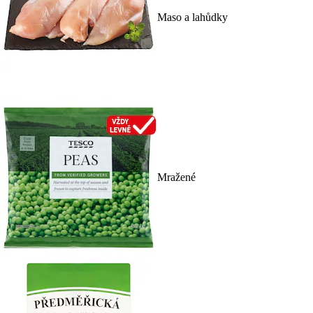
Maso a lahůdky
Mražené