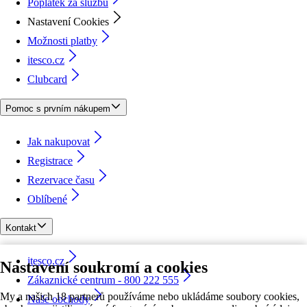
Poplatek za službu
Nastavení Cookies
Možnosti platby
itesco.cz
Clubcard
Pomoc s prvním nákupem
Jak nakupovat
Registrace
Rezervace času
Oblíbené
Kontakt
itesco.cz
Nastavení soukromí a cookies
Zákaznické centrum - 800 222 555
My a našich 18 partnerů používáme nebo ukládáme soubory cookies,
Naše obchody