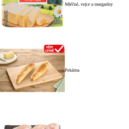
Mléčné, vejce a margaríny
Pekárna