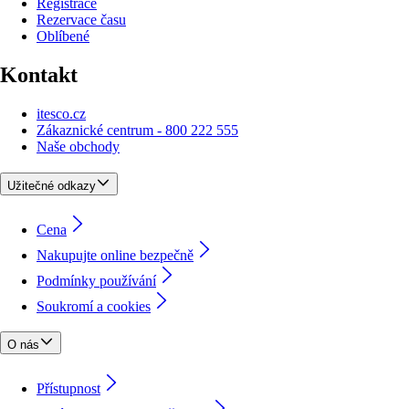
Registrace
Rezervace času
Oblíbené
Kontakt
itesco.cz
Zákaznické centrum - 800 222 555
Naše obchody
Užitečné odkazy
Cena
Nakupujte online bezpečně
Podmínky používání
Soukromí a cookies
O nás
Přístupnost