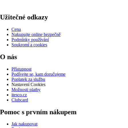
Užitečné odkazy
Cena
Nakupujte online bezpečně
Podmínky používání
Soukromí a cookies
O nás
Přístupnost
Podívejte se, kam doručujeme
Poplatek za službu
Nastavení Cookies
Možnosti platby
itesco.cz
Clubcard
Pomoc s prvním nákupem
Jak nakupovat