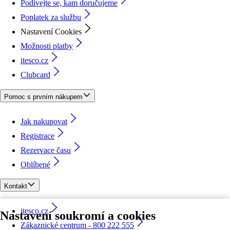
Podívejte se, kam doručujeme
Poplatek za službu
Nastavení Cookies
Možnosti platby
itesco.cz
Clubcard
Pomoc s prvním nákupem
Jak nakupovat
Registrace
Rezervace času
Oblíbené
Kontakt
itesco.cz
Nastavení soukromí a cookies
Zákaznické centrum - 800 222 555