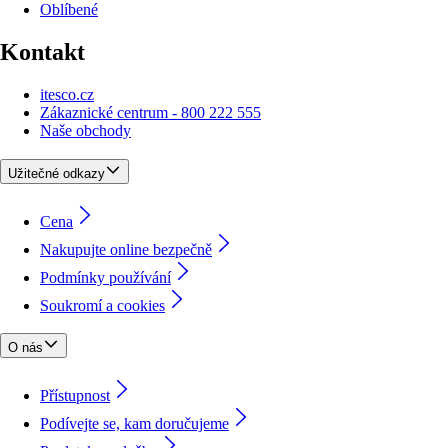
Oblíbené
Kontakt
itesco.cz
Zákaznické centrum - 800 222 555
Naše obchody
Užitečné odkazy
Cena
Nakupujte online bezpečně
Podmínky používání
Soukromí a cookies
O nás
Přístupnost
Podívejte se, kam doručujeme