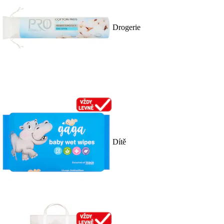
Drogerie
Dítě