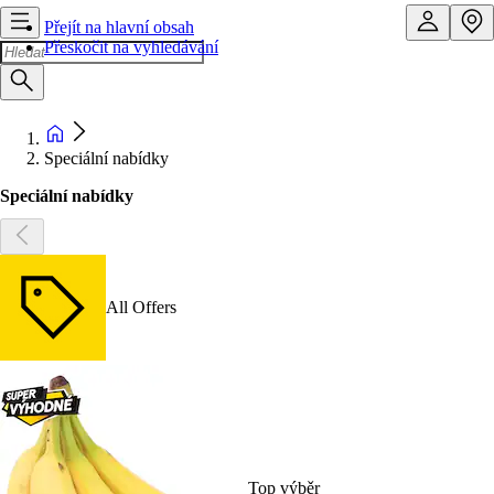
Přejít na hlavní obsah
Přeskočit na vyhledávání
Speciální nabídky
Speciální nabídky
All Offers
Top výběr