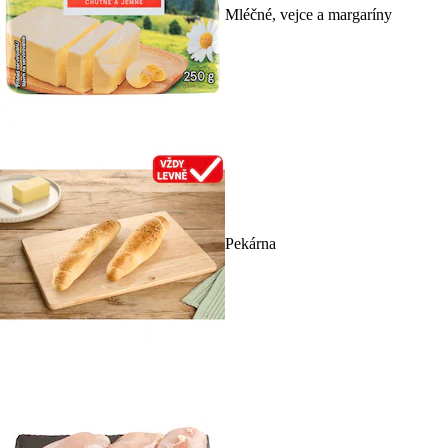
Mléčné, vejce a margaríny
Pekárna