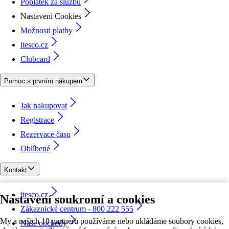
Poplatek za službu
Nastavení Cookies
Možnosti platby
itesco.cz
Clubcard
Pomoc s prvním nákupem
Jak nakupovat
Registrace
Rezervace času
Oblíbené
Kontakt
itesco.cz
Nastavení soukromí a cookies
Zákaznické centrum - 800 222 555
My a našich 18 partnerů používáme nebo ukládáme soubory cookies,
Naše obchody