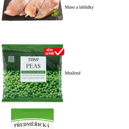
Maso a lahůdky
Mražené