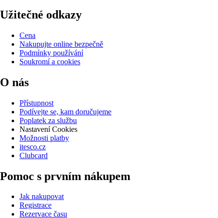
Užitečné odkazy
Cena
Nakupujte online bezpečně
Podmínky používání
Soukromí a cookies
O nás
Přístupnost
Podívejte se, kam doručujeme
Poplatek za službu
Nastavení Cookies
Možnosti platby
itesco.cz
Clubcard
Pomoc s prvním nákupem
Jak nakupovat
Registrace
Rezervace času