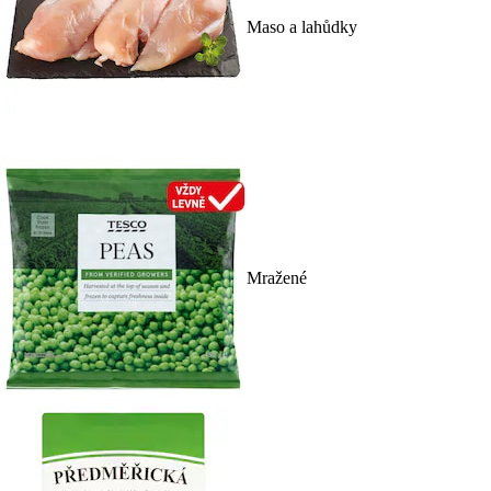
Maso a lahůdky
Mražené