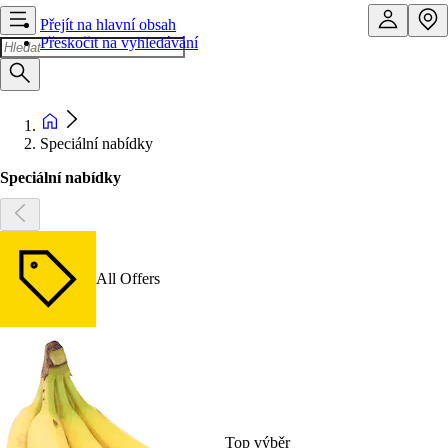
Přejít na hlavní obsah
Přeskočit na vyhledávání
Speciální nabídky
Speciální nabídky
All Offers
Top výběr