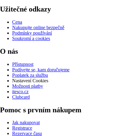
Užitečné odkazy
Cena
Nakupujte online bezpečně
Podmínky používání
Soukromí a cookies
O nás
Přístupnost
Podívejte se, kam doručujeme
Poplatek za službu
Nastavení Cookies
Možnosti platby
itesco.cz
Clubcard
Pomoc s prvním nákupem
Jak nakupovat
Registrace
Rezervace času