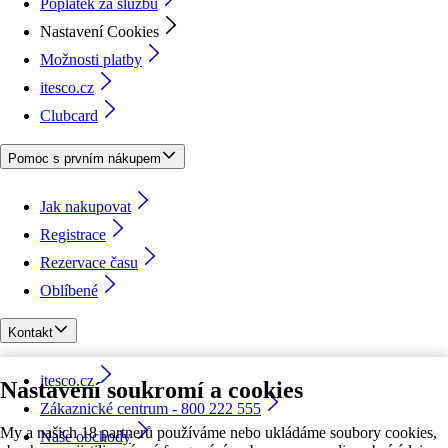
Poplatek za službu
Nastavení Cookies
Možnosti platby
itesco.cz
Clubcard
Pomoc s prvním nákupem
Jak nakupovat
Registrace
Rezervace času
Oblíbené
Kontakt
itesco.cz
Nastavení soukromí a cookies
Zákaznické centrum - 800 222 555
My a našich 18 partnerů používáme nebo ukládáme soubory cookies,
Naše obchody