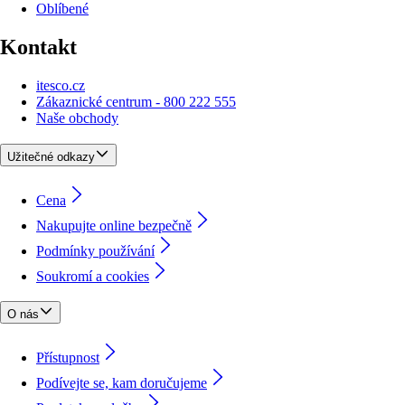
Oblíbené
Kontakt
itesco.cz
Zákaznické centrum - 800 222 555
Naše obchody
Užitečné odkazy
Cena
Nakupujte online bezpečně
Podmínky používání
Soukromí a cookies
O nás
Přístupnost
Podívejte se, kam doručujeme