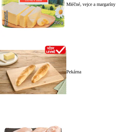
Mléčné, vejce a margaríny
Pekárna