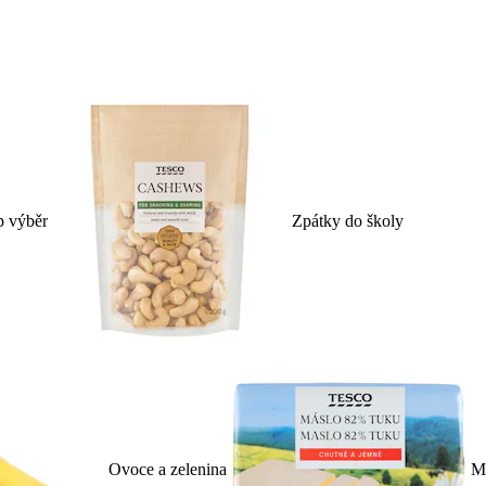
p výběr
Zpátky do školy
Ovoce a zelenina
Ml