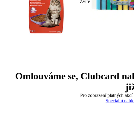
Zvíře
Omlouváme se, Clubcard nabíd
ji
Pro zobrazení platných akcí 
Speciální nabí