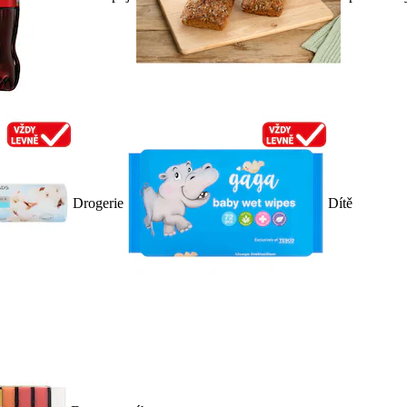
Drogerie
Dítě