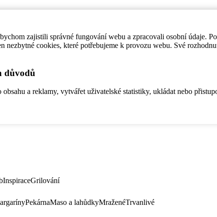
ychom zajistili správné fungování webu a zpracovali osobní údaje. P
en nezbytné cookies, které potřebujeme k provozu webu. Své rozhodnu
ch důvodů
bsahu a reklamy, vytvářet uživatelské statistiky, ukládat nebo přistup
b
Inspirace
Grilování
argaríny
Pekárna
Maso a lahůdky
Mražené
Trvanlivé