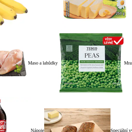
Maso a lahůdky
Mra
Nápoje
Speciální v