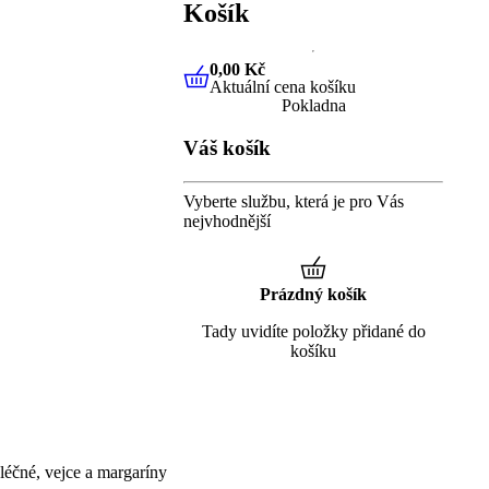
Košík
0,00 Kč
Aktuální cena košíku
0,00 Kč
Aktuální cena košíku
Pokladna
Váš košík
Vyberte službu, která je pro Vás
nejvhodnější
Prázdný košík
Tady uvidíte položky přidané do
košíku
éčné, vejce a margaríny