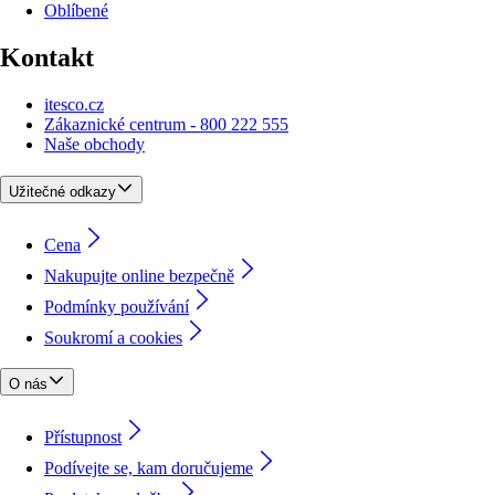
Oblíbené
Kontakt
itesco.cz
Zákaznické centrum - 800 222 555
Naše obchody
Užitečné odkazy
Cena
Nakupujte online bezpečně
Podmínky používání
Soukromí a cookies
O nás
Přístupnost
Podívejte se, kam doručujeme