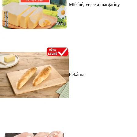
Mléčné, vejce a margaríny
Pekárna