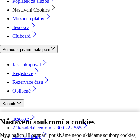
Poplatek za službu
Nastavení Cookies
Možnosti platby
itesco.cz
Clubcard
Pomoc s prvním nákupem
Jak nakupovat
Registrace
Rezervace času
Oblíbené
Kontakt
itesco.cz
Nastavení soukromí a cookies
Zákaznické centrum - 800 222 555
My a našich 18 partnerů používáme nebo ukládáme soubory cookies,
Naše obchody