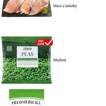
Maso a lahůdky
Mražené