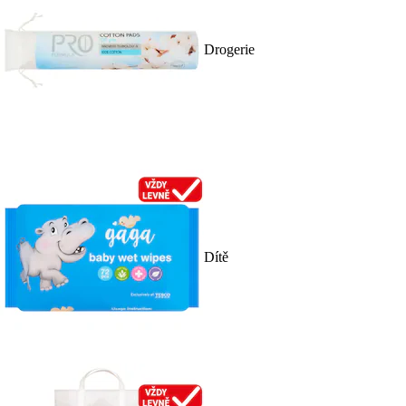
Drogerie
Dítě