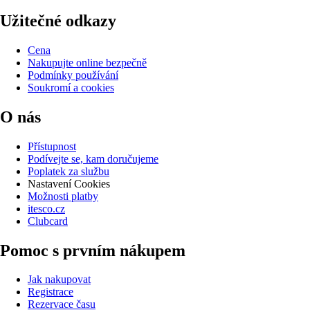
Užitečné odkazy
Cena
Nakupujte online bezpečně
Podmínky používání
Soukromí a cookies
O nás
Přístupnost
Podívejte se, kam doručujeme
Poplatek za službu
Nastavení Cookies
Možnosti platby
itesco.cz
Clubcard
Pomoc s prvním nákupem
Jak nakupovat
Registrace
Rezervace času