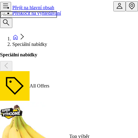
Přejít na hlavní obsah
Přeskočit na vyhledávání
Speciální nabídky
Speciální nabídky
All Offers
Top výběr