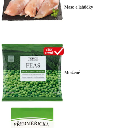
Maso a lahůdky
Mražené