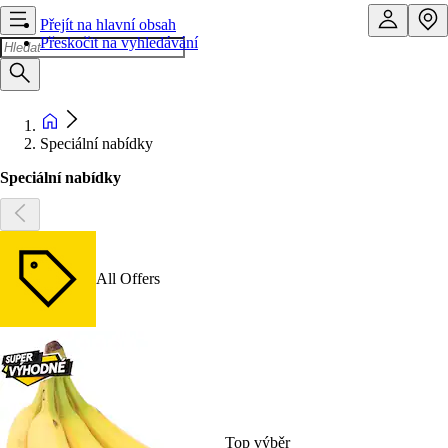
Přejít na hlavní obsah
Přeskočit na vyhledávání
Speciální nabídky
Speciální nabídky
All Offers
Top výběr