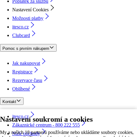
Poplatek za službu
Nastavení Cookies
Možnosti platby
itesco.cz
Clubcard
Pomoc s prvním nákupem
Jak nakupovat
Registrace
Rezervace času
Oblíbené
Kontakt
itesco.cz
Nastavení soukromí a cookies
Zákaznické centrum - 800 222 555
My a našich 18 partnerů používáme nebo ukládáme soubory cookies,
Naše obchody