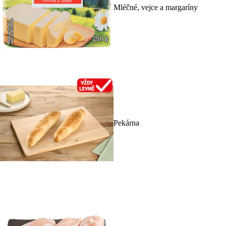
Mléčné, vejce a margaríny
Pekárna