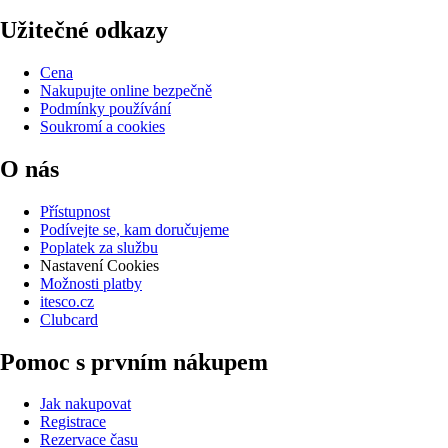
Užitečné odkazy
Cena
Nakupujte online bezpečně
Podmínky používání
Soukromí a cookies
O nás
Přístupnost
Podívejte se, kam doručujeme
Poplatek za službu
Nastavení Cookies
Možnosti platby
itesco.cz
Clubcard
Pomoc s prvním nákupem
Jak nakupovat
Registrace
Rezervace času