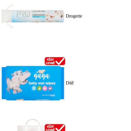
Drogerie
Dítě