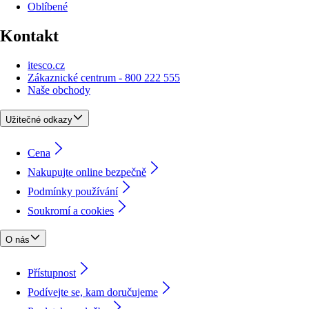
Oblíbené
Kontakt
itesco.cz
Zákaznické centrum - 800 222 555
Naše obchody
Užitečné odkazy
Cena
Nakupujte online bezpečně
Podmínky používání
Soukromí a cookies
O nás
Přístupnost
Podívejte se, kam doručujeme