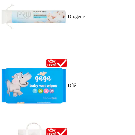
Drogerie
Dítě