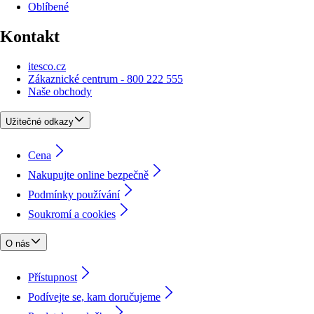
Oblíbené
Kontakt
itesco.cz
Zákaznické centrum - 800 222 555
Naše obchody
Užitečné odkazy
Cena
Nakupujte online bezpečně
Podmínky používání
Soukromí a cookies
O nás
Přístupnost
Podívejte se, kam doručujeme