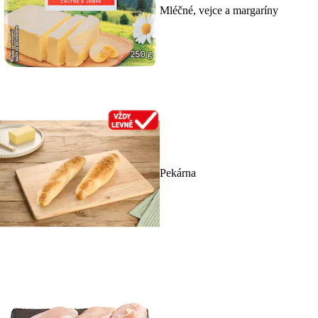
Mléčné, vejce a margaríny
Pekárna