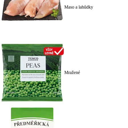
Maso a lahůdky
Mražené