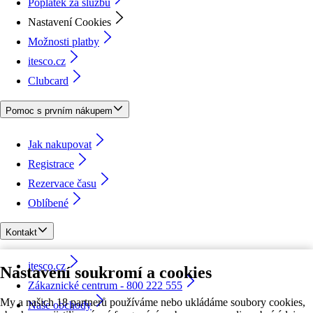
Poplatek za službu
Nastavení Cookies
Možnosti platby
itesco.cz
Clubcard
Pomoc s prvním nákupem
Jak nakupovat
Registrace
Rezervace času
Oblíbené
Kontakt
itesco.cz
Nastavení soukromí a cookies
Zákaznické centrum - 800 222 555
My a našich 18 partnerů používáme nebo ukládáme soubory cookies,
Naše obchody