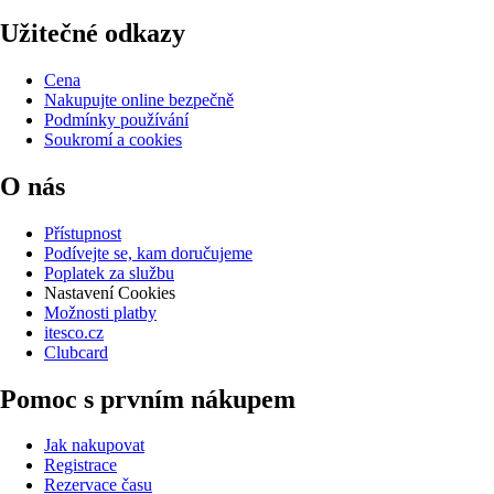
Užitečné odkazy
Cena
Nakupujte online bezpečně
Podmínky používání
Soukromí a cookies
O nás
Přístupnost
Podívejte se, kam doručujeme
Poplatek za službu
Nastavení Cookies
Možnosti platby
itesco.cz
Clubcard
Pomoc s prvním nákupem
Jak nakupovat
Registrace
Rezervace času