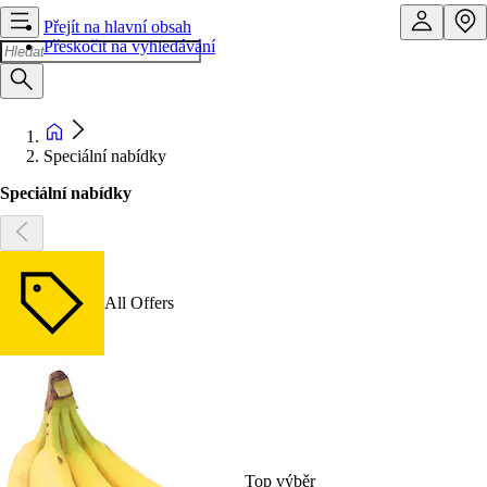
Přejít na hlavní obsah
Přeskočit na vyhledávání
Speciální nabídky
Speciální nabídky
All Offers
Top výběr