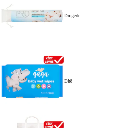
Drogerie
Dítě