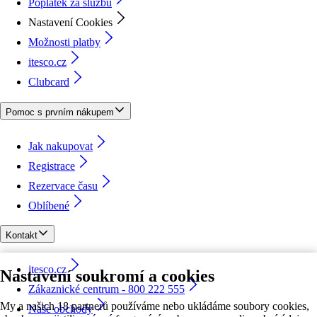
Poplatek za službu
Nastavení Cookies
Možnosti platby
itesco.cz
Clubcard
Pomoc s prvním nákupem
Jak nakupovat
Registrace
Rezervace času
Oblíbené
Kontakt
itesco.cz
Nastavení soukromí a cookies
Zákaznické centrum - 800 222 555
My a našich 18 partnerů používáme nebo ukládáme soubory cookies,
Naše obchody