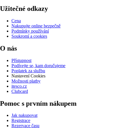
Užitečné odkazy
Cena
Nakupujte online bezpečně
Podmínky používání
Soukromí a cookies
O nás
Přístupnost
Podívejte se, kam doručujeme
Poplatek za službu
Nastavení Cookies
Možnosti platby
itesco.cz
Clubcard
Pomoc s prvním nákupem
Jak nakupovat
Registrace
Rezervace času