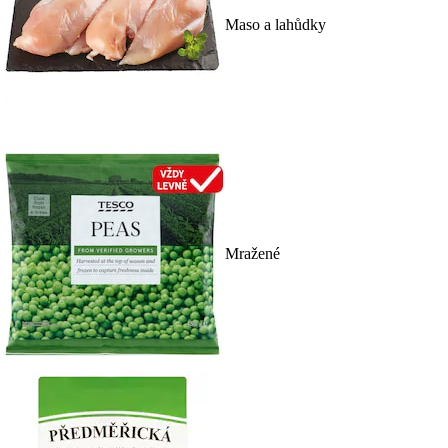
Maso a lahůdky
Mražené