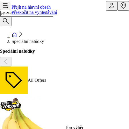
Přejít na hlavní obsah
Přeskočit na vyhledávání
Speciální nabídky
Speciální nabídky
All Offers
Top výběr