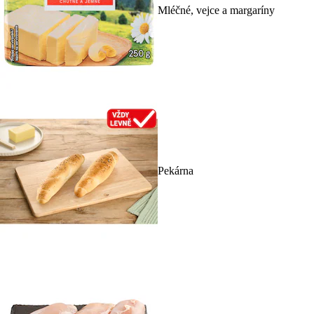
Mléčné, vejce a margaríny
Pekárna