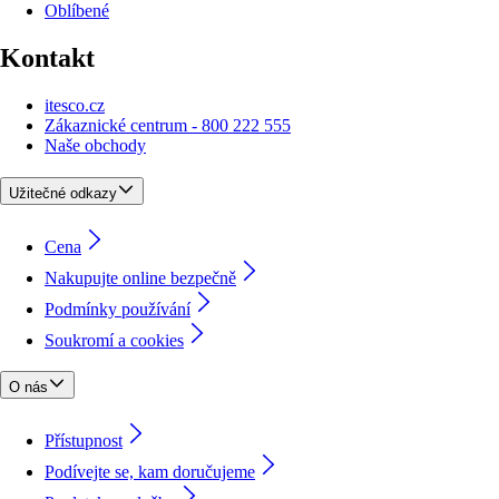
Oblíbené
Kontakt
itesco.cz
Zákaznické centrum - 800 222 555
Naše obchody
Užitečné odkazy
Cena
Nakupujte online bezpečně
Podmínky používání
Soukromí a cookies
O nás
Přístupnost
Podívejte se, kam doručujeme