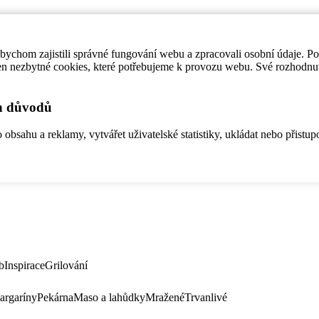
ychom zajistili správné fungování webu a zpracovali osobní údaje. P
en nezbytné cookies, které potřebujeme k provozu webu. Své rozhodnu
ch důvodů
bsahu a reklamy, vytvářet uživatelské statistiky, ukládat nebo přistup
b
Inspirace
Grilování
argaríny
Pekárna
Maso a lahůdky
Mražené
Trvanlivé