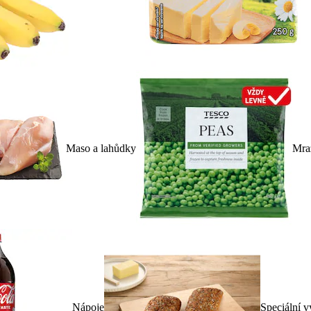
Maso a lahůdky
Mra
Nápoje
Speciální v