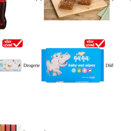
Drogerie
Dítě