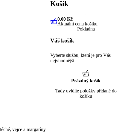
Košík
0,00 Kč
Aktuální cena košíku
0,00 Kč
Aktuální cena košíku
Pokladna
Váš košík
Vyberte službu, která je pro Vás
nejvhodnější
Prázdný košík
Tady uvidíte položky přidané do
košíku
éčné, vejce a margaríny