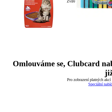
Zvíře
Omlouváme se, Clubcard nabíd
ji
Pro zobrazení platných akcí 
Speciální nabí