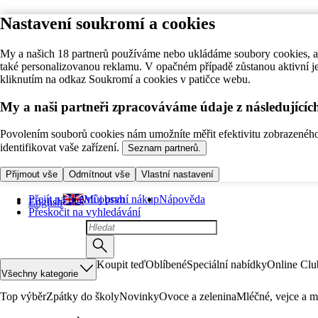
Nastavení soukromí a cookies
My a našich 18 partnerů používáme nebo ukládáme soubory cookies, ab
také personalizovanou reklamu. V opačném případě zůstanou aktivní j
kliknutím na odkaz Soukromí a cookies v patičce webu.
My a naši partneři zpracováváme údaje z následující
Povolením souborů cookies nám umožníte měřit efektivitu zobrazeného o
identifikovat vaše zařízení.
Seznam partnerů.
Přijmout vše
Odmítnout vše
Vlastní nastavení
Přejít na hlavní obsah
Můj první nákup
Nápověda
English
Přeskočit na vyhledávání
Koupit teď
Oblíbené
Speciální nabídky
Online Clu
Všechny kategorie
Top výběr
Zpátky do školy
Novinky
Ovoce a zelenina
Mléčné, vejce a m