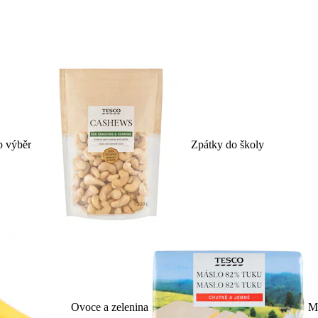
p výběr
Zpátky do školy
Ovoce a zelenina
Ml