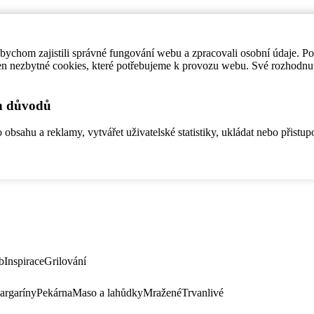
ychom zajistili správné fungování webu a zpracovali osobní údaje. P
en nezbytné cookies, které potřebujeme k provozu webu. Své rozhodnu
ch důvodů
bsahu a reklamy, vytvářet uživatelské statistiky, ukládat nebo přistup
b
Inspirace
Grilování
argaríny
Pekárna
Maso a lahůdky
Mražené
Trvanlivé