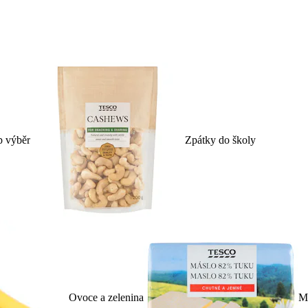
p výběr
Zpátky do školy
Ovoce a zelenina
Ml