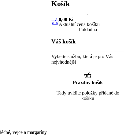
Košík
0,00 Kč
Aktuální cena košíku
0,00 Kč
Aktuální cena košíku
Pokladna
Váš košík
Vyberte službu, která je pro Vás
nejvhodnější
Prázdný košík
Tady uvidíte položky přidané do
košíku
éčné, vejce a margaríny