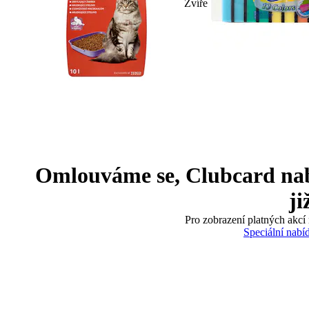
Zvíře
Omlouváme se, Clubcard nabíd
ji
Pro zobrazení platných akcí 
Speciální nabí