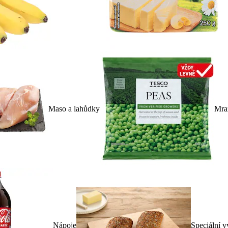
Maso a lahůdky
Mra
Nápoje
Speciální v