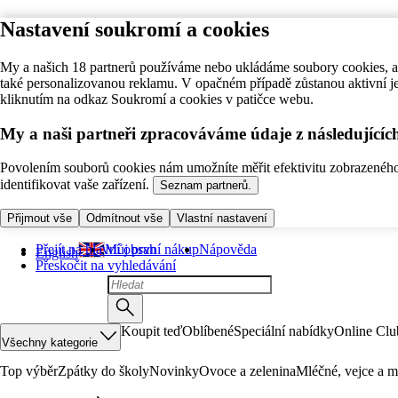
Nastavení soukromí a cookies
My a našich 18 partnerů používáme nebo ukládáme soubory cookies, ab
také personalizovanou reklamu. V opačném případě zůstanou aktivní j
kliknutím na odkaz Soukromí a cookies v patičce webu.
My a naši partneři zpracováváme údaje z následující
Povolením souborů cookies nám umožníte měřit efektivitu zobrazeného o
identifikovat vaše zařízení.
Seznam partnerů.
Přijmout vše
Odmítnout vše
Vlastní nastavení
Přejít na hlavní obsah
Můj první nákup
Nápověda
English
Přeskočit na vyhledávání
Koupit teď
Oblíbené
Speciální nabídky
Online Clu
Všechny kategorie
Top výběr
Zpátky do školy
Novinky
Ovoce a zelenina
Mléčné, vejce a m