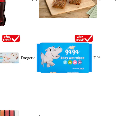
Drogerie
Dítě