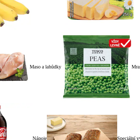
Maso a lahůdky
Mra
Nápoje
Speciální v