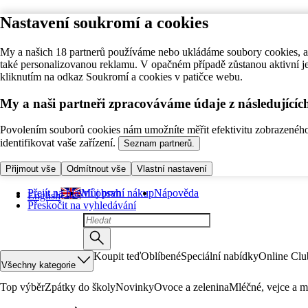
Nastavení soukromí a cookies
My a našich 18 partnerů používáme nebo ukládáme soubory cookies, ab
také personalizovanou reklamu. V opačném případě zůstanou aktivní j
kliknutím na odkaz Soukromí a cookies v patičce webu.
My a naši partneři zpracováváme údaje z následující
Povolením souborů cookies nám umožníte měřit efektivitu zobrazeného o
identifikovat vaše zařízení.
Seznam partnerů.
Přijmout vše
Odmítnout vše
Vlastní nastavení
Přejít na hlavní obsah
Můj první nákup
Nápověda
English
Přeskočit na vyhledávání
Koupit teď
Oblíbené
Speciální nabídky
Online Clu
Všechny kategorie
Top výběr
Zpátky do školy
Novinky
Ovoce a zelenina
Mléčné, vejce a m