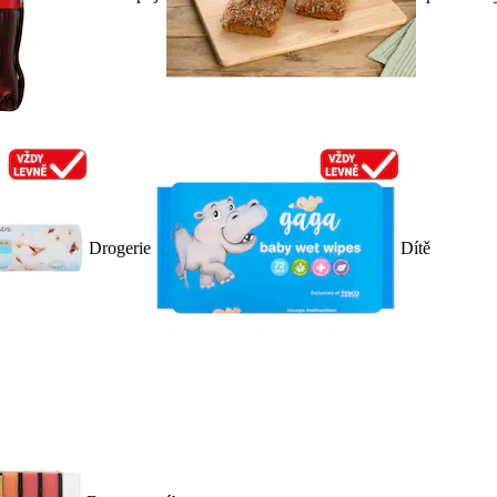
Drogerie
Dítě