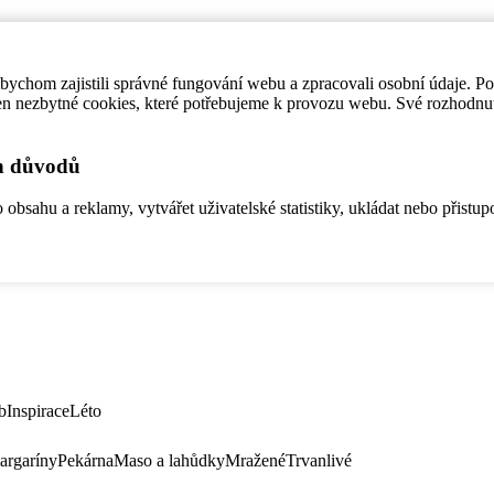
ychom zajistili správné fungování webu a zpracovali osobní údaje. P
en nezbytné cookies, které potřebujeme k provozu webu. Své rozhodnu
ch důvodů
bsahu a reklamy, vytvářet uživatelské statistiky, ukládat nebo přistup
b
Inspirace
Léto
argaríny
Pekárna
Maso a lahůdky
Mražené
Trvanlivé