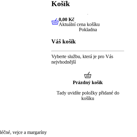
Košík
0,00 Kč
Aktuální cena košíku
0,00 Kč
Aktuální cena košíku
Pokladna
Váš košík
Vyberte službu, která je pro Vás
nejvhodnější
Prázdný košík
Tady uvidíte položky přidané do
košíku
éčné, vejce a margaríny