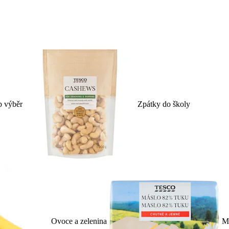
p výběr
Zpátky do školy
Ovoce a zelenina
Ml