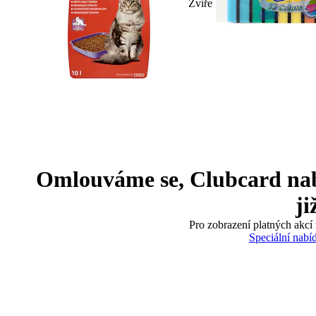
Zvíře
Omlouváme se, Clubcard nabíd
ji
Pro zobrazení platných akcí 
Speciální nabí