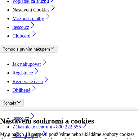
Poplatek za službu
Nastavení Cookies
Možnosti platby
itesco.cz
Clubcard
Pomoc s prvním nákupem
Jak nakupovat
Registrace
Rezervace času
Oblíbené
Kontakt
itesco.cz
Nastavení soukromí a cookies
Zákaznické centrum - 800 222 555
My a našich 18 partnerů používáme nebo ukládáme soubory cookies,
Naše obchody