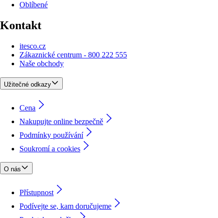
Oblíbené
Kontakt
itesco.cz
Zákaznické centrum - 800 222 555
Naše obchody
Užitečné odkazy
Cena
Nakupujte online bezpečně
Podmínky používání
Soukromí a cookies
O nás
Přístupnost
Podívejte se, kam doručujeme