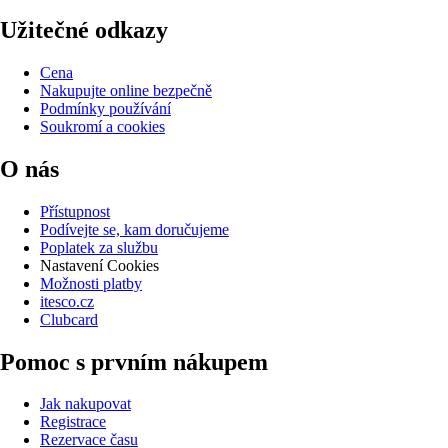
Užitečné odkazy
Cena
Nakupujte online bezpečně
Podmínky používání
Soukromí a cookies
O nás
Přístupnost
Podívejte se, kam doručujeme
Poplatek za službu
Nastavení Cookies
Možnosti platby
itesco.cz
Clubcard
Pomoc s prvním nákupem
Jak nakupovat
Registrace
Rezervace času