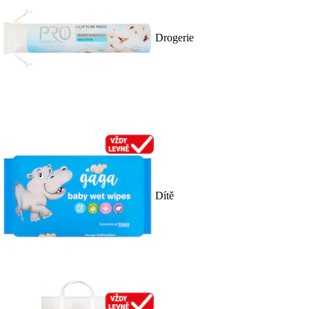
Drogerie
Dítě