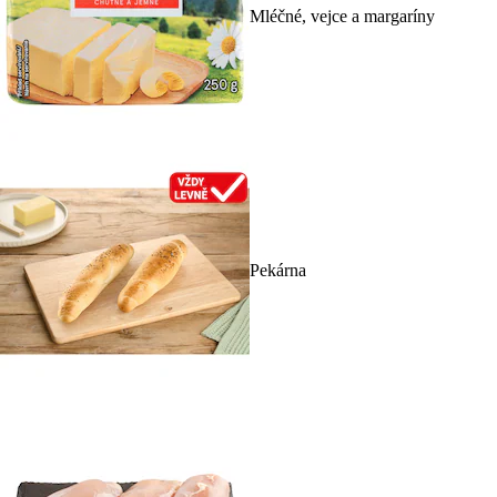
Mléčné, vejce a margaríny
Pekárna