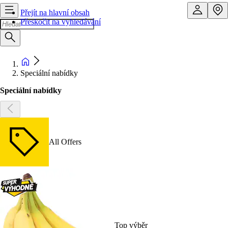
Přejít na hlavní obsah
Přeskočit na vyhledávání
Speciální nabídky
Speciální nabídky
All Offers
Top výběr