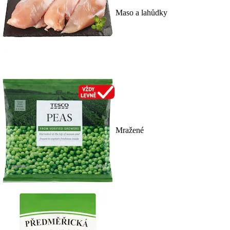
Maso a lahůdky
Mražené