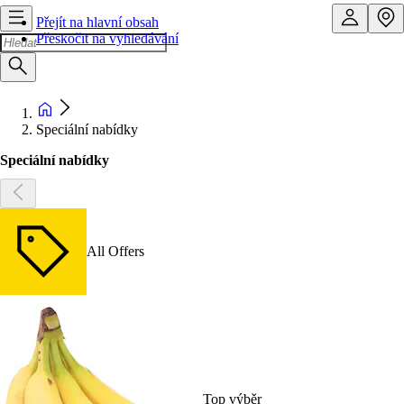
Přejít na hlavní obsah
Přeskočit na vyhledávání
Speciální nabídky
Speciální nabídky
All Offers
Top výběr