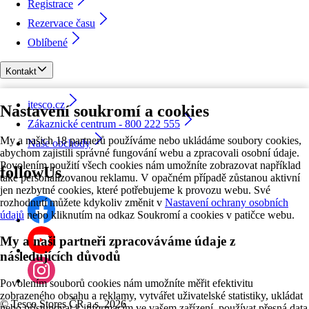
Registrace
Rezervace času
Oblíbené
Kontakt
itesco.cz
Nastavení soukromí a cookies
Zákaznické centrum - 800 222 555
My a našich 18 partnerů používáme nebo ukládáme soubory cookies,
Naše obchody
abychom zajistili správné fungování webu a zpracovali osobní údaje.
Povolením použití všech cookies nám umožníte zobrazovat například
followUs
také personalizovanou reklamu. V opačném případě zůstanou aktivní
jen nezbytné cookies, které potřebujeme k provozu webu. Své
rozhodnutí můžete kdykoliv změnit v
Nastavení ochrany osobních
údajů
nebo kliknutím na odkaz Soukromí a cookies v patičce webu.
My a naši partneři zpracováváme údaje z
následujících důvodů
Povolením souborů cookies nám umožníte měřit efektivitu
zobrazeného obsahu a reklamy, vytvářet uživatelské statistiky, ukládat
©
Tesco Stores ČR a.s. 2026
nebo přistupovat k informacím ve vašem zařízení, používat přesná data