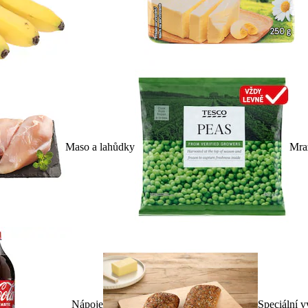
Maso a lahůdky
Mra
Nápoje
Speciální v