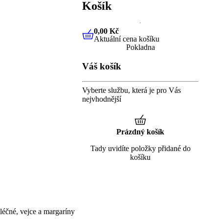
Košík
0,00 Kč
Aktuální cena košíku
0,00 Kč
Aktuální cena košíku
Pokladna
Váš košík
Vyberte službu, která je pro Vás
nejvhodnější
Prázdný košík
Tady uvidíte položky přidané do
košíku
éčné, vejce a margaríny