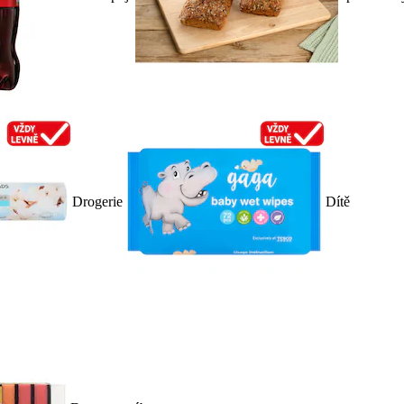
Drogerie
Dítě