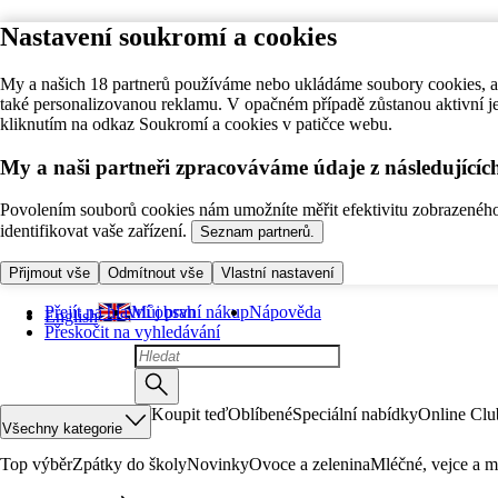
Nastavení soukromí a cookies
My a našich 18 partnerů používáme nebo ukládáme soubory cookies, ab
také personalizovanou reklamu. V opačném případě zůstanou aktivní j
kliknutím na odkaz Soukromí a cookies v patičce webu.
My a naši partneři zpracováváme údaje z následující
Povolením souborů cookies nám umožníte měřit efektivitu zobrazeného o
identifikovat vaše zařízení.
Seznam partnerů.
Přijmout vše
Odmítnout vše
Vlastní nastavení
Přejít na hlavní obsah
Můj první nákup
Nápověda
English
Přeskočit na vyhledávání
Koupit teď
Oblíbené
Speciální nabídky
Online Clu
Všechny kategorie
Top výběr
Zpátky do školy
Novinky
Ovoce a zelenina
Mléčné, vejce a m