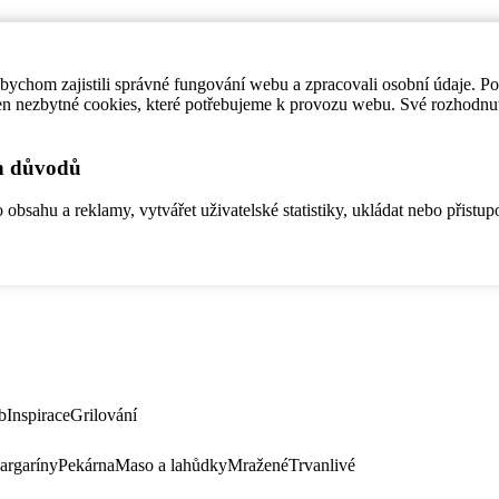
ychom zajistili správné fungování webu a zpracovali osobní údaje. P
en nezbytné cookies, které potřebujeme k provozu webu. Své rozhodnu
ch důvodů
bsahu a reklamy, vytvářet uživatelské statistiky, ukládat nebo přistup
b
Inspirace
Grilování
argaríny
Pekárna
Maso a lahůdky
Mražené
Trvanlivé