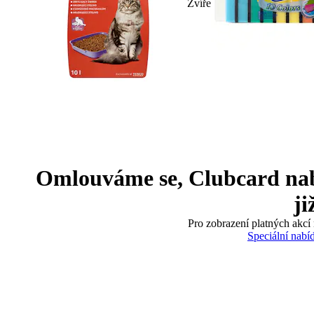
Zvíře
Omlouváme se, Clubcard nabíd
ji
Pro zobrazení platných akcí 
Speciální nabí