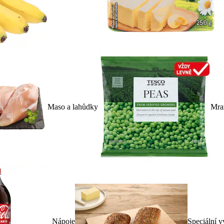
Maso a lahůdky
Mra
Nápoje
Speciální v