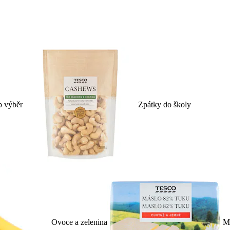
p výběr
Zpátky do školy
Ovoce a zelenina
Ml