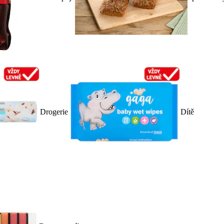
Drogerie
Dítě