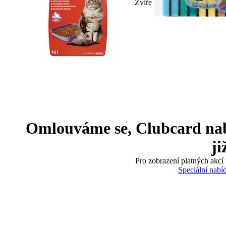
Zvíře
Omlouváme se, Clubcard nabíd
ji
Pro zobrazení platných akcí 
Speciální nabí