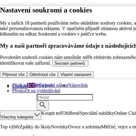
Nastavení soukromí a cookies
My a našich 18 partnerů používáme nebo ukládáme soubory cookies, ab
také personalizovanou reklamu. V opačném případě zůstanou aktivní j
kliknutím na odkaz Soukromí a cookies v patičce webu.
My a naši partneři zpracováváme údaje z následující
Povolením souborů cookies nám umožníte měřit efektivitu zobrazeného o
identifikovat vaše zařízení.
Seznam partnerů.
Přijmout vše
Odmítnout vše
Vlastní nastavení
Přejít na hlavní obsah
Můj první nákup
Nápověda
English
Přeskočit na vyhledávání
Koupit teď
Oblíbené
Speciální nabídky
Online Clu
Všechny kategorie
Top výběr
Zpátky do školy
Novinky
Ovoce a zelenina
Mléčné, vejce a m