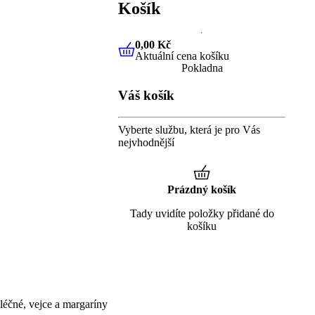
Košík
0,00 Kč
Aktuální cena košíku
0,00 Kč
Aktuální cena košíku
Pokladna
Váš košík
Vyberte službu, která je pro Vás
nejvhodnější
Prázdný košík
Tady uvidíte položky přidané do
košíku
éčné, vejce a margaríny