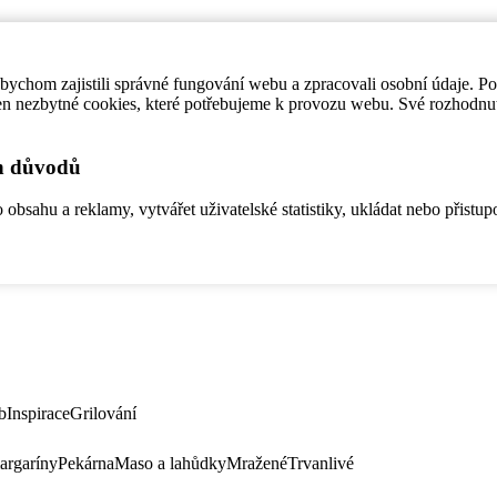
ychom zajistili správné fungování webu a zpracovali osobní údaje. P
en nezbytné cookies, které potřebujeme k provozu webu. Své rozhodnu
ch důvodů
bsahu a reklamy, vytvářet uživatelské statistiky, ukládat nebo přistup
b
Inspirace
Grilování
argaríny
Pekárna
Maso a lahůdky
Mražené
Trvanlivé