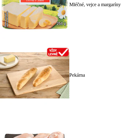
Mléčné, vejce a margaríny
Pekárna