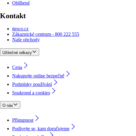
Oblíbené
Kontakt
itesco.cz
Zákaznické centrum - 800 222 555
Naše obchody
Užitečné odkazy
Cena
Nakupujte online bezpečně
Podmínky používání
Soukromí a cookies
O nás
Přístupnost
Podívejte se, kam doručujeme