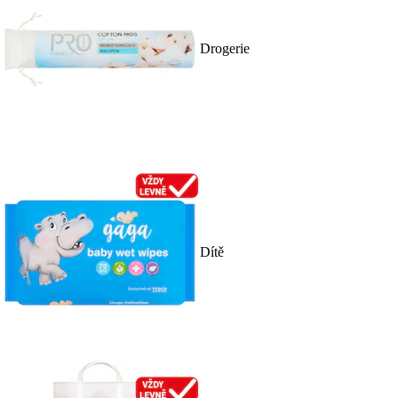
Drogerie
Dítě