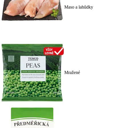
Maso a lahůdky
Mražené