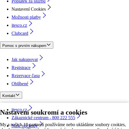
Poplatek za službu
Nastavení Cookies
Možnosti platby
itesco.cz
Clubcard
Pomoc s prvním nákupem
Jak nakupovat
Registrace
Rezervace času
Oblíbené
Kontakt
itesco.cz
Nastavení soukromí a cookies
Zákaznické centrum - 800 222 555
My a našich 18 partnerů používáme nebo ukládáme soubory cookies,
Naše obchody