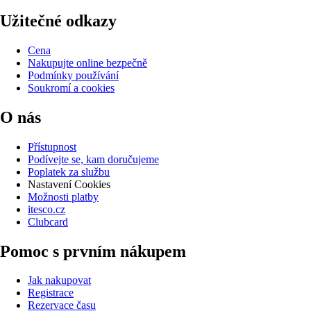
Užitečné odkazy
Cena
Nakupujte online bezpečně
Podmínky používání
Soukromí a cookies
O nás
Přístupnost
Podívejte se, kam doručujeme
Poplatek za službu
Nastavení Cookies
Možnosti platby
itesco.cz
Clubcard
Pomoc s prvním nákupem
Jak nakupovat
Registrace
Rezervace času