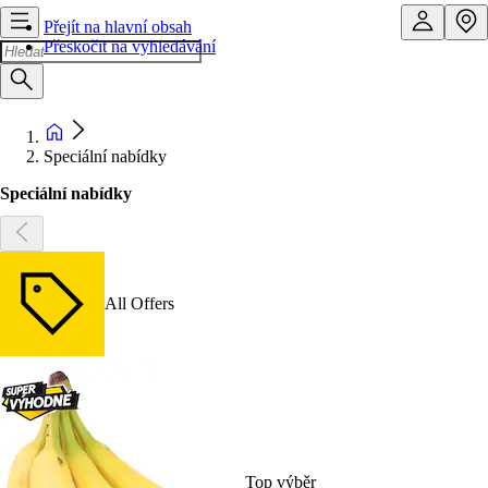
Přejít na hlavní obsah
Přeskočit na vyhledávání
Speciální nabídky
Speciální nabídky
All Offers
Top výběr