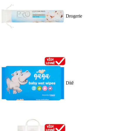
Drogerie
Dítě