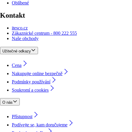
Oblíbené
Kontakt
itesco.cz
Zákaznické centrum - 800 222 555
Naše obchody
Užitečné odkazy
Cena
Nakupujte online bezpečně
Podmínky používání
Soukromí a cookies
O nás
Přístupnost
Podívejte se, kam doručujeme