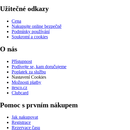
Užitečné odkazy
Cena
Nakupujte online bezpečně
Podmínky používání
Soukromí a cookies
O nás
Přístupnost
Podívejte se, kam doručujeme
Poplatek za službu
Nastavení Cookies
Možnosti platby
itesco.cz
Clubcard
Pomoc s prvním nákupem
Jak nakupovat
Registrace
Rezervace času