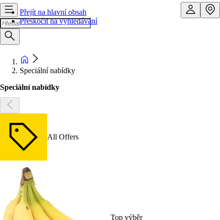
Přejít na hlavní obsah
Přeskočit na vyhledávání
Speciální nabídky
Speciální nabídky
All Offers
Top výběr