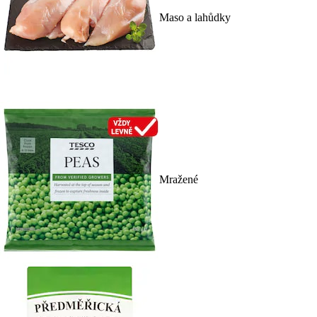
Maso a lahůdky
Mražené