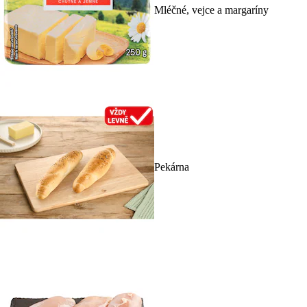
Mléčné, vejce a margaríny
Pekárna