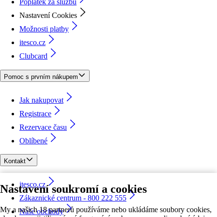
Poplatek za službu
Nastavení Cookies
Možnosti platby
itesco.cz
Clubcard
Pomoc s prvním nákupem
Jak nakupovat
Registrace
Rezervace času
Oblíbené
Kontakt
itesco.cz
Nastavení soukromí a cookies
Zákaznické centrum - 800 222 555
My a našich 18 partnerů používáme nebo ukládáme soubory cookies,
Naše obchody