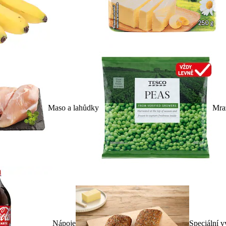
Maso a lahůdky
Mra
Nápoje
Speciální v