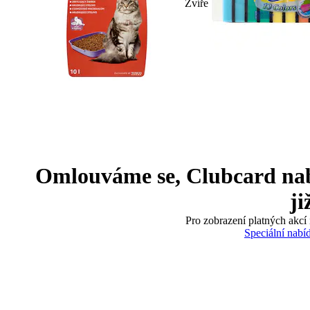
Zvíře
Omlouváme se, Clubcard nabíd
ji
Pro zobrazení platných akcí 
Speciální nabí