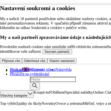
Nastavení soukromí a cookies
My a našich 18 partnerů používáme nebo ukládáme soubory cookies, ab
také personalizovanou reklamu. V opačném případě zůstanou aktivní j
kliknutím na odkaz Soukromí a cookies v patičce webu.
My a naši partneři zpracováváme údaje z následující
Povolením souborů cookies nám umožníte měřit efektivitu zobrazeného o
identifikovat vaše zařízení.
Seznam partnerů.
Přijmout vše
Odmítnout vše
Vlastní nastavení
Přejít na hlavní obsah
Můj první nákup
Nápověda
English
Přeskočit na vyhledávání
Koupit teď
Oblíbené
Speciální nabídky
Online Clu
Všechny kategorie
Top výběr
Zpátky do školy
Novinky
Ovoce a zelenina
Mléčné, vejce a m