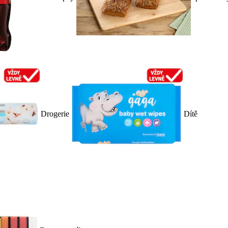
Drogerie
Dítě