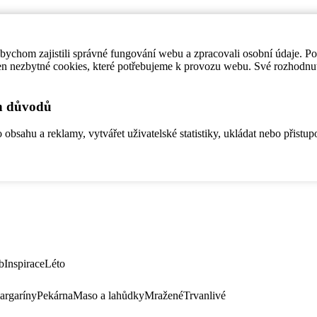
ychom zajistili správné fungování webu a zpracovali osobní údaje. P
en nezbytné cookies, které potřebujeme k provozu webu. Své rozhodnu
ch důvodů
bsahu a reklamy, vytvářet uživatelské statistiky, ukládat nebo přistup
b
Inspirace
Léto
argaríny
Pekárna
Maso a lahůdky
Mražené
Trvanlivé