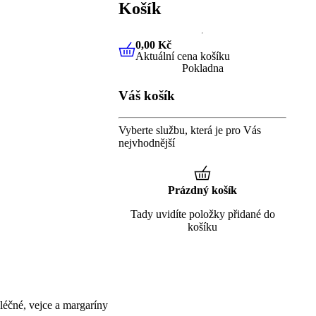
Košík
0,00 Kč
Aktuální cena košíku
0,00 Kč
Aktuální cena košíku
Pokladna
Váš košík
Vyberte službu, která je pro Vás
nejvhodnější
Prázdný košík
Tady uvidíte položky přidané do
košíku
éčné, vejce a margaríny