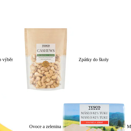
p výběr
Zpátky do školy
Ovoce a zelenina
Ml