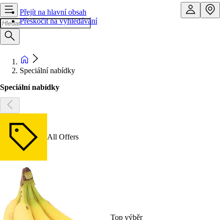
Přejít na hlavní obsah
Přeskočit na vyhledávání
Speciální nabídky
Speciální nabídky
All Offers
Top výběr