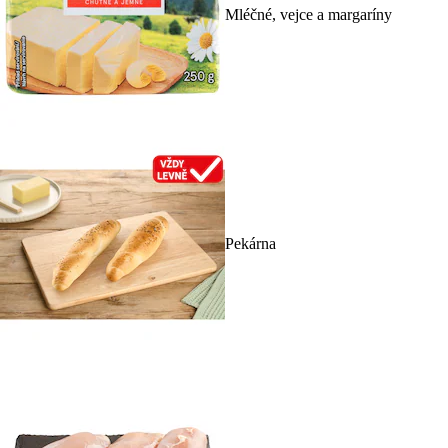
Mléčné, vejce a margaríny
Pekárna