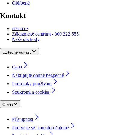
Oblíbené
Kontakt
itesco.cz
Zákaznické centrum - 800 222 555
Naše obchody
Užitečné odkazy
Cena
Nakupujte online bezpečně
Podmínky používání
Soukromí a cookies
O nás
Přístupnost
Podívejte se, kam doručujeme