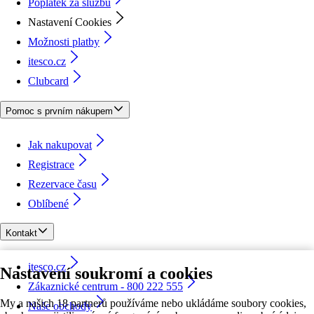
Poplatek za službu
Nastavení Cookies
Možnosti platby
itesco.cz
Clubcard
Pomoc s prvním nákupem
Jak nakupovat
Registrace
Rezervace času
Oblíbené
Kontakt
itesco.cz
Nastavení soukromí a cookies
Zákaznické centrum - 800 222 555
My a našich 18 partnerů používáme nebo ukládáme soubory cookies,
Naše obchody