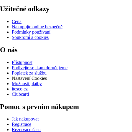
Užitečné odkazy
Cena
Nakupujte online bezpečně
Podmínky používání
Soukromí a cookies
O nás
Přístupnost
Podívejte se, kam doručujeme
Poplatek za službu
Nastavení Cookies
Možnosti platby
itesco.cz
Clubcard
Pomoc s prvním nákupem
Jak nakupovat
Registrace
Rezervace času