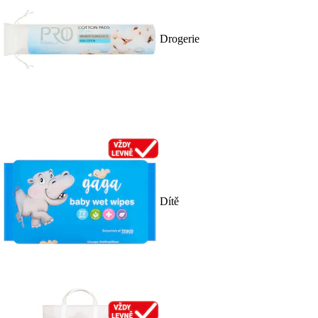
Drogerie
Dítě