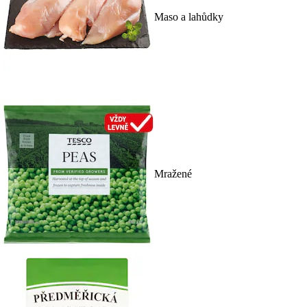
Maso a lahůdky
Mražené