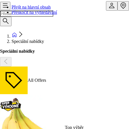
Přejít na hlavní obsah
Přeskočit na vyhledávání
Speciální nabídky
Speciální nabídky
All Offers
Top výběr