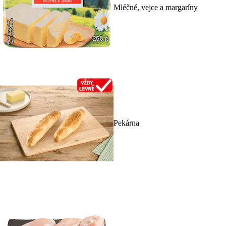
Mléčné, vejce a margaríny
Pekárna