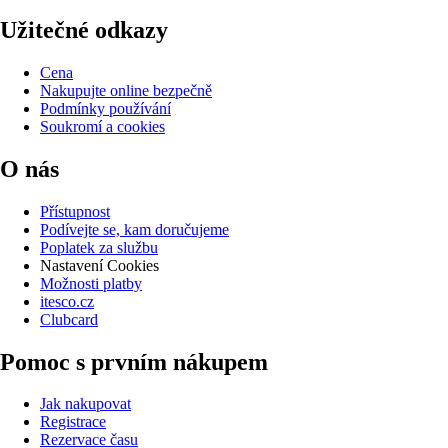
Užitečné odkazy
Cena
Nakupujte online bezpečně
Podmínky používání
Soukromí a cookies
O nás
Přístupnost
Podívejte se, kam doručujeme
Poplatek za službu
Nastavení Cookies
Možnosti platby
itesco.cz
Clubcard
Pomoc s prvním nákupem
Jak nakupovat
Registrace
Rezervace času