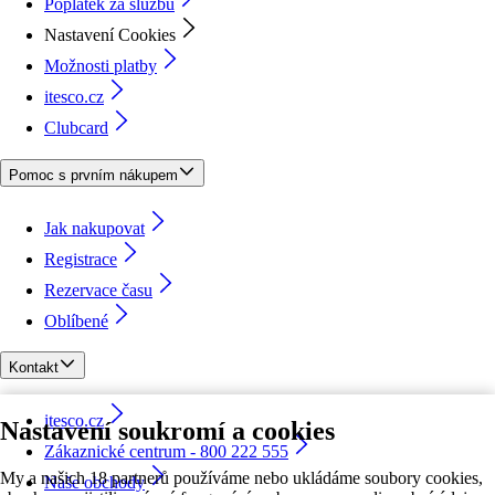
Poplatek za službu
Nastavení Cookies
Možnosti platby
itesco.cz
Clubcard
Pomoc s prvním nákupem
Jak nakupovat
Registrace
Rezervace času
Oblíbené
Kontakt
itesco.cz
Nastavení soukromí a cookies
Zákaznické centrum - 800 222 555
My a našich 18 partnerů používáme nebo ukládáme soubory cookies,
Naše obchody