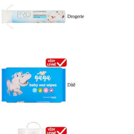
Drogerie
Dítě