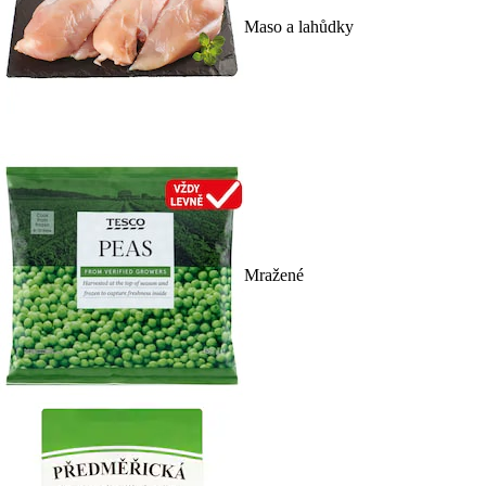
Maso a lahůdky
Mražené