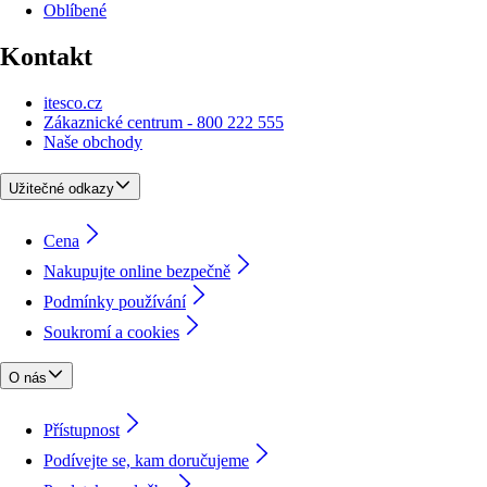
Oblíbené
Kontakt
itesco.cz
Zákaznické centrum - 800 222 555
Naše obchody
Užitečné odkazy
Cena
Nakupujte online bezpečně
Podmínky používání
Soukromí a cookies
O nás
Přístupnost
Podívejte se, kam doručujeme